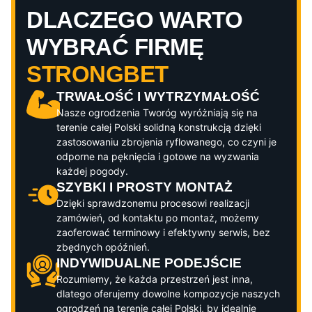
DLACZEGO WARTO
WYBRAĆ FIRMĘ
STRONGBET
TRWAŁOŚĆ I WYTRZYMAŁOŚĆ
Nasze ogrodzenia
Tworóg
wyróżniają się na
terenie całej Polski solidną konstrukcją dzięki
zastosowaniu zbrojenia ryflowanego, co czyni je
odporne na pęknięcia i gotowe na wyzwania
każdej pogody.
SZYBKI I PROSTY MONTAŻ
Dzięki sprawdzonemu procesowi realizacji
zamówień, od kontaktu po montaż, możemy
zaoferować terminowy i efektywny serwis, bez
zbędnych opóźnień.
INDYWIDUALNE PODEJŚCIE
Rozumiemy, że każda przestrzeń jest inna,
dlatego oferujemy dowolne kompozycje naszych
ogrodzeń na terenie całej Polski, by idealnie