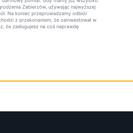
my darmowy pomiar. Gdy mamy już wszystko
grodzenia Zabierzów, używając najwyższej
gół. Na koniec przeprowadzamy odbiór
odchodzi z przekonaniem, że zainwestował w
sz, że zasługujesz na coś naprawdę