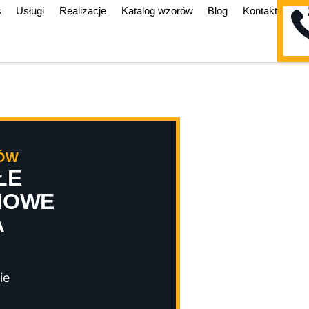
s
Usługi
Realizacje
Katalog wzorów
Blog
Kontakt
ZÓW
ŁE
NOWE
A
ie