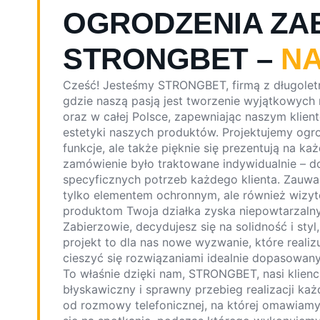
OGRODZENIA ZA
STRONGBET –
NA
Cześć! Jesteśmy STRONGBET, firmą z długole
gdzie naszą pasją jest tworzenie wyjątkowych
oraz w całej Polsce, zapewniając naszym klie
estetyki naszych produktów. Projektujemy ogrod
funkcje, ale także pięknie się prezentują na ka
zamówienie było traktowane indywidualnie – 
specyficznych potrzeb każdego klienta. Zauważ
tylko elementem ochronnym, ale również wizyt
produktom Twoja działka zyska niepowtarzalny
Zabierzowie, decydujesz się na solidność i sty
projekt to dla nas nowe wyzwanie, które real
cieszyć się rozwiązaniami idealnie dopasowany
To właśnie dzięki nam, STRONGBET, nasi klien
błyskawiczny i sprawny przebieg realizacji ka
od rozmowy telefonicznej, na której omawiam