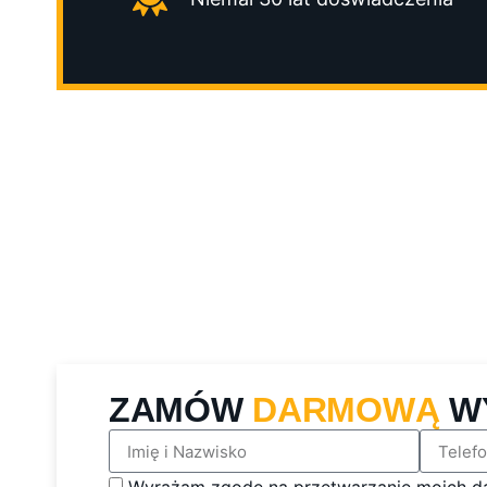
ZAMÓW
DARMOWĄ
W
Wyrażam zgodę na przetwarzanie moich d