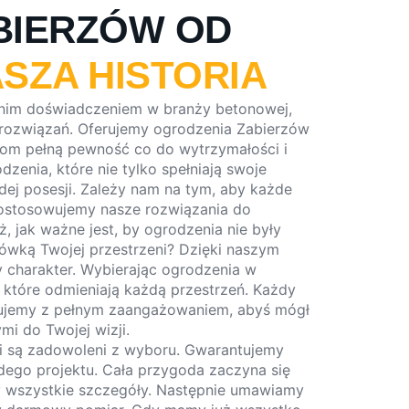
BIERZÓW OD
SZA HISTORIA
tnim doświadczeniem w branży betonowej,
 rozwiązań. Oferujemy ogrodzenia Zabierzów
ntom pełną pewność co do wytrzymałości i
zenia, które nie tylko spełniają swoje
żdej posesji. Zależy nam na tym, aby każde
dostosowujemy nasze rozwiązania do
, jak ważne jest, by ogrodzenia nie były
ówką Twojej przestrzeni? Dzięki naszym
 charakter. Wybierając ogrodzenia w
l, które odmieniają każdą przestrzeń. Każdy
izujemy z pełnym zaangażowaniem, abyś mógł
mi do Twojej wizji.
ci są zadowoleni z wyboru. Gwarantujemy
żdego projektu. Cała przygoda zaczyna się
y wszystkie szczegóły. Następnie umawiamy