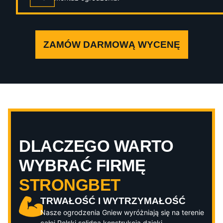
ZAMÓW DARMOWĄ WYCENĘ
DLACZEGO WARTO
WYBRAĆ FIRMĘ
STRONGBET
TRWAŁOŚĆ I WYTRZYMAŁOŚĆ
Nasze ogrodzenia
Gniew
wyróżniają się na terenie
całej Polski solidną konstrukcją dzięki