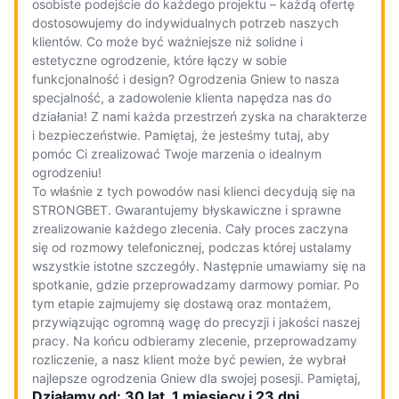
osobiste podejście do każdego projektu – każdą ofertę
dostosowujemy do indywidualnych potrzeb naszych
klientów. Co może być ważniejsze niż solidne i
estetyczne ogrodzenie, które łączy w sobie
funkcjonalność i design? Ogrodzenia Gniew to nasza
specjalność, a zadowolenie klienta napędza nas do
działania! Z nami każda przestrzeń zyska na charakterze
i bezpieczeństwie. Pamiętaj, że jesteśmy tutaj, aby
pomóc Ci zrealizować Twoje marzenia o idealnym
ogrodzeniu!
To właśnie z tych powodów nasi klienci decydują się na
STRONGBET. Gwarantujemy błyskawiczne i sprawne
zrealizowanie każdego zlecenia. Cały proces zaczyna
się od rozmowy telefonicznej, podczas której ustalamy
wszystkie istotne szczegóły. Następnie umawiamy się na
spotkanie, gdzie przeprowadzamy darmowy pomiar. Po
tym etapie zajmujemy się dostawą oraz montażem,
przywiązując ogromną wagę do precyzji i jakości naszej
pracy. Na końcu odbieramy zlecenie, przeprowadzamy
rozliczenie, a nasz klient może być pewien, że wybrał
najlepsze ogrodzenia Gniew dla swojej posesji. Pamiętaj,
Działamy od: 30 lat, 1 miesięcy i 23 dni