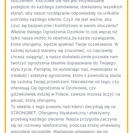
otoczeniem. Kluczowe dla nas jest indywidualne
podejście do każdego zamówienia; dokładamy wszelkich
starań, aby nasze rozwiązania odpowiadały na unikalne
potrzeby każdego klienta. Czyż nie jest ważne, aby
czuć się bezpiecznie i komfortowo w swoim otoczeniu?
Właśnie dlatego Ogrodzenia Ozorków to coś więcej niż
tylko nasze motto; to obietnica,że każde rozwiązanie,
które oferujemy, będzie spełniać Twoje oczekiwania. W
każdej sytuacji staramy się zrozumieć, co naprawdę
chcesz osiągnąć, a nasze doświadczenie pozwala nam
tworzyć ogrodzenia idealnie dopasowane do Twojego
stylu życia. Pamiętaj, że wybierając nas, inwestujesz w
trwałość i estetykę ogrodzenia, które z pewnością stanie
się ozdobą Twojej przestrzeni. Niezależnie od tego, czy
interesują Cię ogrodzenia w Ozorkowie, czy
gdziekolwiek indziej w Polsce, zawsze możesz liczyć na
jakość, którą oferujemy.
To właśnie z tego powodu nasi klienci decydują się na
STRONGBET. Oferujemy błyskawiczny i efektywny
przebieg każdego zlecenia. Nasza przygoda zaczyna
się od rozmowy telefonicznej, podczas której omawiamy
wszystkie szczegóły. Następnie umawiamy się na