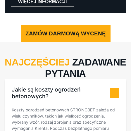
WIĘCEJ INFORMACJI
ZAMÓW DARMOWĄ WYCENĘ
NAJCZĘŚCIEJ
ZADAWANE
PYTANIA
Jakie są koszty ogrodzeń
betonowych?
Koszty ogrodzeń betonowych STRONGBET zależą od
wielu czynników, takich jak wielkość ogrodzenia,
wybrany wzór, rodzaj zbrojenia oraz specyficzne
wymagania Klienta. Podczas bezpłatnego pomiaru