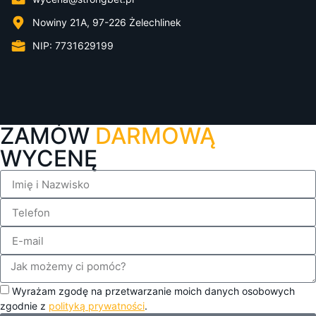
Nowiny 21A, 97-226 Żelechlinek
NIP: 7731629199
ZAMÓW
DARMOWĄ
WYCENĘ
Wyrażam zgodę na przetwarzanie moich danych osobowych
zgodnie z
polityką prywatności
.