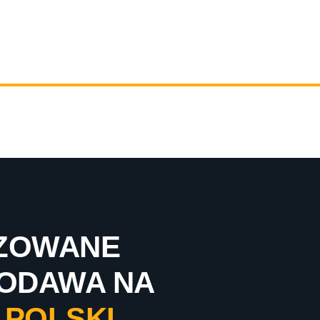
IZOWANE
ODAWA NA
 POLSKI