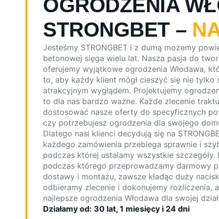
OGRODZENIA W
STRONGBET –
NA
Jesteśmy STRONGBET i z dumą możemy powied
betonowej sięga wielu lat. Nasza pasja do two
oferujemy wyjątkowe ogrodzenia Włodawa, któ
to, aby każdy klient mógł cieszyć się nie tylko
atrakcyjnym wyglądem. Projektujemy ogrodzenia
to dla nas bardzo ważne. Każde zlecenie traktu
dostosować nasze oferty do specyficznych pot
czy potrzebujesz ogrodzenia dla swojego domu,
Dlatego nasi klienci decydują się na STRONGBE
każdego zamówienia przebiega sprawnie i szy
podczas której ustalamy wszystkie szczegóły.
podczas którego przeprowadzamy darmowy po
dostawy i montażu, zawsze kładąc duży nacisk
odbieramy zlecenie i dokonujemy rozliczenia, a
najlepsze ogrodzenia Włodawa dla swojej działk
Działamy od: 30 lat, 1 miesięcy i 24 dni