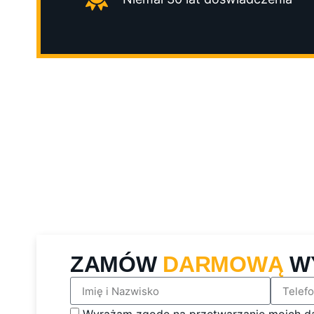
ZAMÓW
DARMOWĄ
W
Wyrażam zgodę na przetwarzanie moich d