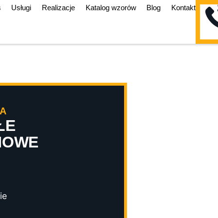
s
Usługi
Realizacje
Katalog wzorów
Blog
Kontakt
A
ŁE
NOWE
ie