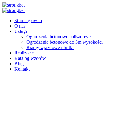
Przejdź
do
treści
Strona główna
O nas
Usługi
Ogrodzenia betonowe palisadowe
Ogrodzenia betonowe do 3m wysokości
Bramy wjazdowe i furtki
Realizacje
Katalog wzorów
Blog
Kontakt