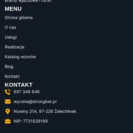
Bramy wjazdowe i furtki
MENU
Strona główna
O nas
Usługi
Realizacje
Katalog wzorów
Blog
Kontakt
KONTAKT
697 346 646
wycena@strongbet.pl
Nowiny 21A, 97-226 Żelechlinek
NIP: 7731629199