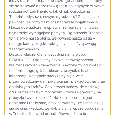
indywidualne podejście do każdego zlecenia – staramy
się dostosować nasze rozwiązania do jedynych w swoim
rodzaju potrzeb klientów, takich jak Ogrodzenia
Trzebinia. Myślisz o nowym ogrodzeniu? Z nami masz
pewność, że otrzymasz coś naprawdę wyjątkowego.
Nasze doświadczenie sprawia, że realizujemy nawet
najbardziej wymagające pomysły. Ogrodzenia Trzebinia
to nie tylko nasza oferta, ale również nasza pasja –
dlatego każdy projekt traktujemy z należytą uwagą i
zaangażowaniem.
Dlatego właśnie klienci decydują się na wybór
STRONGBET. Oferujemy szybki i sprawny sposób
realizacji każdego zamówienia. Zaczynamy od kontaktu
telefonicznego, gdzie zbieramy wszystkie istotne
informacje. Następnie spotykamy się z Wami,
przeprowadzamy darmowy pomiar i przygotowujemy się
do dalszych kroków. Cały proces kończy się dostawą
oraz profesjonalnym montażem – zawsze stawiamy na
precyzję i wysoką jakość. Na koniec zlecenie jest
odbierane i rozliczane, a my sprawiamy, że klienci czują
się pewnie, wiedząc, że wybierają najlepsze ogrodzenia
w Trzebini dla swojej posesji. Prawda, że to brzmi