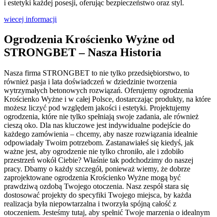
i estetyki każdej posesji, oferując bezpieczeństwo oraz styl.
wiecej informacji
Ogrodzenia Krościenko Wyżne od
STRONGBET –
Nasza Historia
Nasza firma STRONGBET to nie tylko przedsiębiorstwo, to
również pasja i lata doświadczeń w dziedzinie tworzenia
wytrzymałych betonowych rozwiązań. Oferujemy ogrodzenia
Krościenko Wyżne i w całej Polsce, dostarczając produkty, na które
możesz liczyć pod względem jakości i estetyki. Projektujemy
ogrodzenia, które nie tylko spełniają swoje zadania, ale również
cieszą oko. Dla nas kluczowe jest indywidualne podejście do
każdego zamówienia – chcemy, aby nasze rozwiązania idealnie
odpowiadały Twoim potrzebom. Zastanawiałeś się kiedyś, jak
ważne jest, aby ogrodzenie nie tylko chroniło, ale i zdobiło
przestrzeń wokół Ciebie? Właśnie tak podchodzimy do naszej
pracy. Dbamy o każdy szczegół, ponieważ wiemy, że dobrze
zaprojektowane ogrodzenia Krościenko Wyżne mogą być
prawdziwą ozdobą Twojego otoczenia. Nasz zespół stara się
dostosować projekty do specyfiki Twojego miejsca, by każda
realizacja była niepowtarzalna i tworzyła spójną całość z
otoczeniem. Jesteśmy tutaj, aby spełnić Twoje marzenia o idealnym