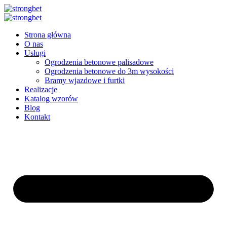
Przejdź
do
treści
Strona główna
O nas
Usługi
Ogrodzenia betonowe palisadowe
Ogrodzenia betonowe do 3m wysokości
Bramy wjazdowe i furtki
Realizacje
Katalog wzorów
Blog
Kontakt