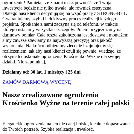
ogrodzeniu! Pamiętaj, że z nami masz pewność, że Twoja
inwestycja będzie nie tylko trwała, ale również estetyczna.
Dlatego nasi klienci decydują się na współpracę z STRONGBET.
Gwarantujemy szybki i efektywny proces realizacji każdego
projektu. Spotkanie z nami zaczyna się od telefonu, w trakcie
którego ustalamy wszystkie szczegóły. Potem przyjeżdżamy na
darmowy pomiar. Cała reszta zakończona jest dostawą i montażem,
a my zawsze stawiamy na najwyższą precyzję oraz jakość
wykonania. Na końcu odbieramy zlecenie i zajmujemy się
rozliczeniem, tak aby nasi klienci czuli się pewnie, wiedząc, że
otrzymali doskonałe ogrodzenia Krościenko Wyżne dla swojej
działki. Nie zapominaj,
Działamy od: 30 lat, 1 miesięcy i 25 dni
ZAMÓW DARMOWĄ WYCENĘ
Nasze zrealizowane ogrodzenia
Krościenko Wyżne na terenie
całej polski
Eleganckie ogrodzenia na terenie całej Polski, idealnie dopasowane
do Twoich potrzeb. Szybka realizacja i trwałość.