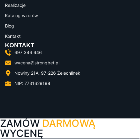
Realizacje
Katalog wzorów
Blog
Kontakt
KONTAKT
697 346 646
wycena@strongbet.pl
Nowiny 21A, 97-226 Żelechlinek
NIP: 7731629199
ZAMÓW
DARMOWĄ
WYCENĘ