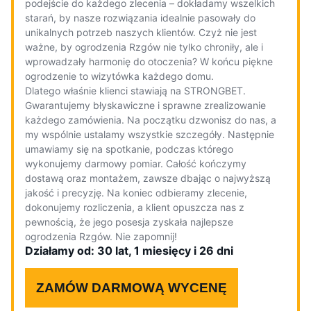
podejście do każdego zlecenia – dokładamy wszelkich
starań, by nasze rozwiązania idealnie pasowały do
unikalnych potrzeb naszych klientów. Czyż nie jest
ważne, by ogrodzenia Rzgów nie tylko chroniły, ale i
wprowadzały harmonię do otoczenia? W końcu piękne
ogrodzenie to wizytówka każdego domu.
Dlatego właśnie klienci stawiają na STRONGBET.
Gwarantujemy błyskawiczne i sprawne zrealizowanie
każdego zamówienia. Na początku dzwonisz do nas, a
my wspólnie ustalamy wszystkie szczegóły. Następnie
umawiamy się na spotkanie, podczas którego
wykonujemy darmowy pomiar. Całość kończymy
dostawą oraz montażem, zawsze dbając o najwyższą
jakość i precyzję. Na koniec odbieramy zlecenie,
dokonujemy rozliczenia, a klient opuszcza nas z
pewnością, że jego posesja zyskała najlepsze
ogrodzenia Rzgów. Nie zapomnij!
Działamy od: 30 lat, 1 miesięcy i 26 dni
ZAMÓW DARMOWĄ WYCENĘ