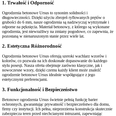
1. Trwałość i Odporność
Ogrodzenia betonowe Ursus to synonim solidności i
długowieczności. Dzięki użyciu zbrojeń ryflowanych prętów o
grubości do 6 mm, nasze ogrodzenia są nadzwyczaj wytrzymałe i
odporne na pęknięcia. Materiał betonowy, z którego są wykonane
ogrodzenia, jest niewrażliwy na zmiany pogodowe, co zapewnia, że
pozostaną w nienaruszonym stanie przez wiele lat.
2. Estetyczna Różnorodność
Ogrodzenia betonowe Ursus oferują szeroki wachlarz wzorów i
kolorów, co pozwala na ich doskonałe dopasowanie do każdego
stylu posesji. Nasza oferta obejmuje zarówno klasyczne, jak i
nowoczesne wzory, dzięki czemu każdy klient może znaleźć
ogrodzenie betonowe Ursus idealnie współgrające z jego
estetycznymi preferencjami.
3. Funkcjonalność i Bezpieczeństwo
Betonowe ogrodzenia Ursus świetnie pełnią funkcję barier
ochronnych, gwarantując prywatność i bezpieczeństwo dla domu,
firmy czy instytucji. Ich pełna, nieprzezierna konstrukcja skutecznie
zabezpiecza teren przed niechcianymi intruzami, zapewniając