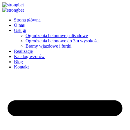
Przejdź
do
treści
Strona główna
O nas
Usługi
Ogrodzenia betonowe palisadowe
Ogrodzenia betonowe do 3m wysokości
Bramy wjazdowe i furtki
Realizacje
Katalog wzorów
Blog
Kontakt