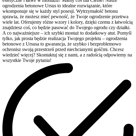
estetyczne i łatwe w montażu? Mamy coś dla Ciebie! Nasze
ogrodzenia betonowe Ursus to idealne rozwiązanie, które
wkomponuje się w każdy styl posesji. Wytrzymałość betonu
sprawia, że możesz mieć pewność, że Twoje ogrodzenie przetrwa
wiele lat. Oferujemy różne wzory i kolory, dzięki czemu z łatwością
znajdziesz coś, co będzie pasować do Twojego ogrodu czy działki.
A co najważniejsze – ich szybki montaż to dodatkowy atut. Pomyśl
tylko, jak prosta będzie realizacja Twojego projektu – ogrodzenia
betonowe z Ursusa to gwarancja, że szybko i bezproblemowo
ochronisz swoją przestrzeń przed niechcianymi gośćmi. Chcesz
wiedzieć więcej? Skontaktuj się z nami, a z radością odpowiemy na
wszystkie Twoje pytania!