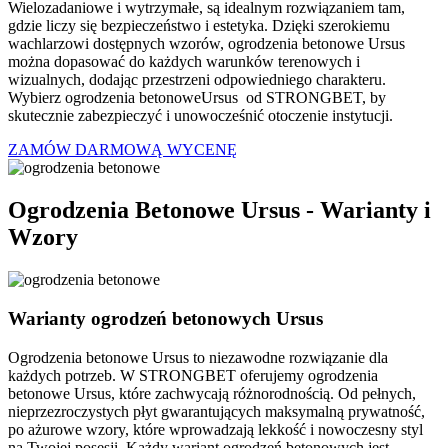
Wielozadaniowe i wytrzymałe, są idealnym rozwiązaniem tam,
gdzie liczy się bezpieczeństwo i estetyka. Dzięki szerokiemu
wachlarzowi dostępnych wzorów, ogrodzenia betonowe Ursus
można dopasować do każdych warunków terenowych i
wizualnych, dodając przestrzeni odpowiedniego charakteru.
Wybierz ogrodzenia betonoweUrsus od STRONGBET, by
skutecznie zabezpieczyć i unowocześnić otoczenie instytucji.
ZAMÓW DARMOWĄ WYCENĘ
Ogrodzenia Betonowe Ursus -
Warianty i
Wzory
Warianty ogrodzeń betonowych Ursus
Ogrodzenia betonowe Ursus to niezawodne rozwiązanie dla
każdych potrzeb. W STRONGBET oferujemy ogrodzenia
betonowe Ursus, które zachwycają różnorodnością. Od pełnych,
nieprzezroczystych płyt gwarantujących maksymalną prywatność,
po ażurowe wzory, które wprowadzają lekkość i nowoczesny styl
na Twojej posesji. Każdy wariant ogrodzeń betonowych jest