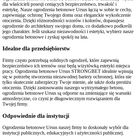
dla właścicieli posesji ceniących bezpieczeństwo, trwałość i
estetykę. Nasze ogrodzenia betonowe Ursus łączą w sobie te cechy,
zapewniając ochronę Twojego domu oraz eleganckie wykończenie
otoczenia. Dzięki różnorodności wzorów i kolorów, dopasujesz
ogrodzenie do architektury swojego domu, co dodatkowo podkreśli
jego charakter. Jeśli szukasz niezawodności i estetyki, wybierz nasze
ogrodzenia betonowe i zyskaj spokój na lata.
Idealne dla przedsiębiorstw
Firmy często potrzebują solidnych ogrodzeń, które zapewnią
bezpieczeństwo ich terenów oraz będą wizytówką estetyki miejsca
pracy. Ogrodzenia betonowe Ursus STRONGBET idealnie wpisują
się w potrzebę stworzenia niezawodnej bariery ochronnej, która nie
tylko skutecznie zabezpieczy Twoje mienie, ale także doda prestiżu
otoczeniu. Dzięki zastosowaniu naszego wytrzymałego betonu,
ogrodzenia betonowe Ursus są odporne na zmieniające się warunki
atmosferyczne, co czyni je długowiecznym rozwiązaniem dla
Twojej firmy.
Odpowiednie dla instytucji
Ogrodzenia betonowe Ursus naszej firmy to doskonały wybór dla
instytucji publicznych, edukacyjnych i użyteczności publicznej.