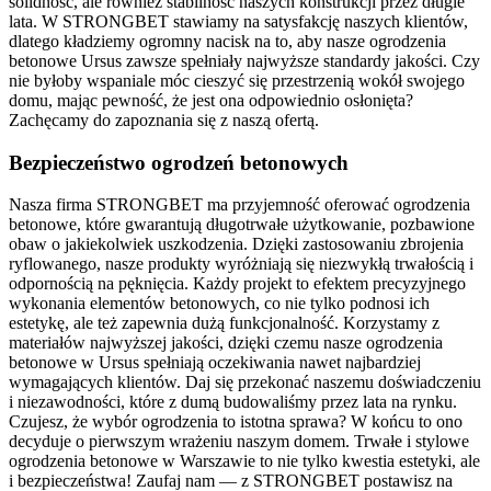
solidność, ale również stabilność naszych konstrukcji przez długie
lata. W STRONGBET stawiamy na satysfakcję naszych klientów,
dlatego kładziemy ogromny nacisk na to, aby nasze ogrodzenia
betonowe Ursus zawsze spełniały najwyższe standardy jakości. Czy
nie byłoby wspaniale móc cieszyć się przestrzenią wokół swojego
domu, mając pewność, że jest ona odpowiednio osłonięta?
Zachęcamy do zapoznania się z naszą ofertą.
Bezpieczeństwo ogrodzeń betonowych
Nasza firma STRONGBET ma przyjemność oferować ogrodzenia
betonowe, które gwarantują długotrwałe użytkowanie, pozbawione
obaw o jakiekolwiek uszkodzenia. Dzięki zastosowaniu zbrojenia
ryflowanego, nasze produkty wyróżniają się niezwykłą trwałością i
odpornością na pęknięcia. Każdy projekt to efektem precyzyjnego
wykonania elementów betonowych, co nie tylko podnosi ich
estetykę, ale też zapewnia dużą funkcjonalność. Korzystamy z
materiałów najwyższej jakości, dzięki czemu nasze ogrodzenia
betonowe w Ursus spełniają oczekiwania nawet najbardziej
wymagających klientów. Daj się przekonać naszemu doświadczeniu
i niezawodności, które z dumą budowaliśmy przez lata na rynku.
Czujesz, że wybór ogrodzenia to istotna sprawa? W końcu to ono
decyduje o pierwszym wrażeniu naszym domem. Trwałe i stylowe
ogrodzenia betonowe w Warszawie to nie tylko kwestia estetyki, ale
i bezpieczeństwa! Zaufaj nam — z STRONGBET postawisz na