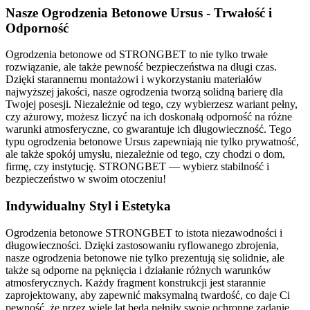
Nasze Ogrodzenia Betonowe Ursus - Trwałość i
Odporność
Ogrodzenia betonowe od STRONGBET to nie tylko trwałe
rozwiązanie, ale także pewność bezpieczeństwa na długi czas.
Dzięki starannemu montażowi i wykorzystaniu materiałów
najwyższej jakości, nasze ogrodzenia tworzą solidną barierę dla
Twojej posesji. Niezależnie od tego, czy wybierzesz wariant pełny,
czy ażurowy, możesz liczyć na ich doskonałą odporność na różne
warunki atmosferyczne, co gwarantuje ich długowieczność. Tego
typu ogrodzenia betonowe Ursus zapewniają nie tylko prywatność,
ale także spokój umysłu, niezależnie od tego, czy chodzi o dom,
firmę, czy instytucję. STRONGBET — wybierz stabilność i
bezpieczeństwo w swoim otoczeniu!
Indywidualny Styl i Estetyka
Ogrodzenia betonowe STRONGBET to istota niezawodności i
długowieczności. Dzięki zastosowaniu ryflowanego zbrojenia,
nasze ogrodzenia betonowe nie tylko prezentują się solidnie, ale
także są odporne na pęknięcia i działanie różnych warunków
atmosferycznych. Każdy fragment konstrukcji jest starannie
zaprojektowany, aby zapewnić maksymalną twardość, co daje Ci
pewność, że przez wiele lat będą pełniły swoje ochronne zadanie.