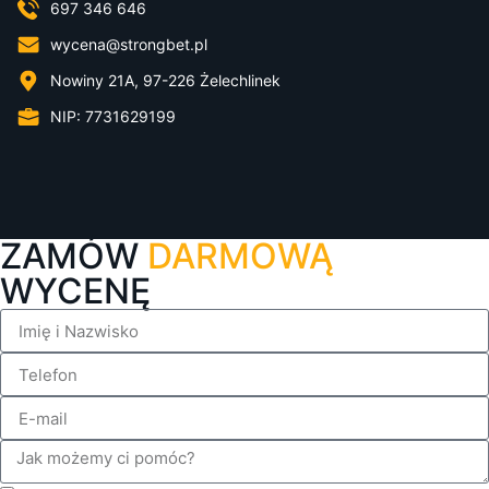
697 346 646
wycena@strongbet.pl
Nowiny 21A, 97-226 Żelechlinek
NIP: 7731629199
ZAMÓW
DARMOWĄ
WYCENĘ