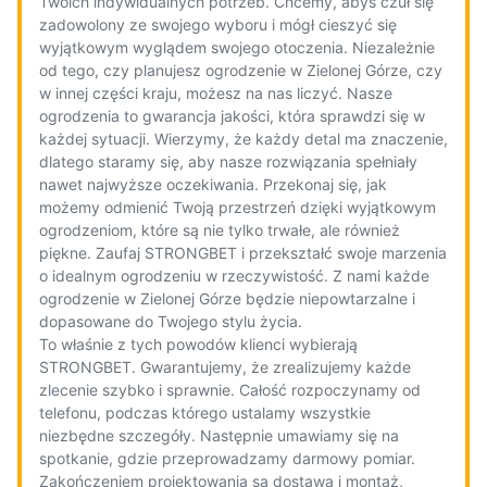
Twoich indywidualnych potrzeb. Chcemy, abyś czuł się
zadowolony ze swojego wyboru i mógł cieszyć się
wyjątkowym wyglądem swojego otoczenia. Niezależnie
od tego, czy planujesz ogrodzenie w Zielonej Górze, czy
w innej części kraju, możesz na nas liczyć. Nasze
ogrodzenia to gwarancja jakości, która sprawdzi się w
każdej sytuacji. Wierzymy, że każdy detal ma znaczenie,
dlatego staramy się, aby nasze rozwiązania spełniały
nawet najwyższe oczekiwania. Przekonaj się, jak
możemy odmienić Twoją przestrzeń dzięki wyjątkowym
ogrodzeniom, które są nie tylko trwałe, ale również
piękne. Zaufaj STRONGBET i przekształć swoje marzenia
o idealnym ogrodzeniu w rzeczywistość. Z nami każde
ogrodzenie w Zielonej Górze będzie niepowtarzalne i
dopasowane do Twojego stylu życia.
To właśnie z tych powodów klienci wybierają
STRONGBET. Gwarantujemy, że zrealizujemy każde
zlecenie szybko i sprawnie. Całość rozpoczynamy od
telefonu, podczas którego ustalamy wszystkie
niezbędne szczegóły. Następnie umawiamy się na
spotkanie, gdzie przeprowadzamy darmowy pomiar.
Zakończeniem projektowania są dostawa i montaż,