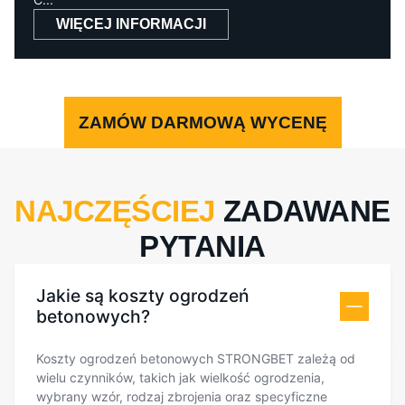
WIĘCEJ INFORMACJI
ZAMÓW DARMOWĄ WYCENĘ
NAJCZĘŚCIEJ
ZADAWANE
PYTANIA
Jakie są koszty ogrodzeń
betonowych?
Koszty ogrodzeń betonowych STRONGBET zależą od
wielu czynników, takich jak wielkość ogrodzenia,
wybrany wzór, rodzaj zbrojenia oraz specyficzne