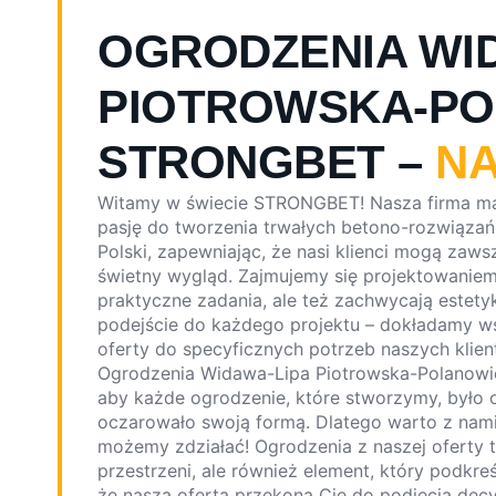
OGRODZENIA WI
PIOTROWSKA-PO
STRONGBET –
NA
Witamy w świecie STRONGBET! Nasza firma m
pasję do tworzenia trwałych betono-rozwiązań
Polski, zapewniając, że nasi klienci mogą zaws
świetny wygląd. Zajmujemy się projektowaniem 
praktyczne zadania, ale też zachwycają estety
podejście do każdego projektu – dokładamy ws
oferty do specyficznych potrzeb naszych klien
Ogrodzenia Widawa-Lipa Piotrowska-Polanowice
aby każde ogrodzenie, które stworzymy, było 
oczarowało swoją formą. Dlatego warto z nami
możemy zdziałać! Ogrodzenia z naszej oferty t
przestrzeni, ale również element, który podkr
że nasza oferta przekona Cię do podjęcia dec