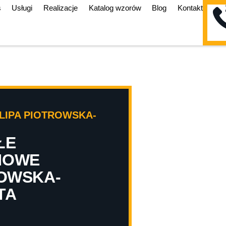
s
Usługi
Realizacje
Katalog wzorów
Blog
Kontakt
LIPA PIOTROWSKA-
ŁE
NOWE
ROWSKA-
TA