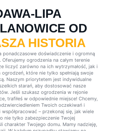
DAWA-LIPA
LANOWICE OD
SZA HISTORIA
a ponadczasowe doświadczenie i ogromną
. Oferujemy ogrodzenia na całym terenie
ze liczyć zarówno na ich wytrzymałość, jak i
ogrodzeń, które nie tylko spełniają swoje
ką. Naszym priorytetem jest indywidualne
zelkich starań, aby dostosować nasze
tów. Jeśli szukasz ogrodzenia w rejonie
, trafiłeś w odpowiednie miejsce! Chcemy,
odzwierciedleniem Twoich oczekiwań i
 współpracować – przekonaj się, jak wiele
o nie tylko zabezpieczenie Twojej
eśli charakter Twojego domu. Mamy nadzieję,
yzji. W każdym przypadku stawiamy na