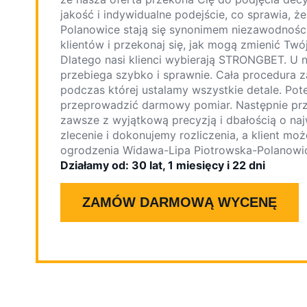
jakość i indywidualne podejście, co sprawia, 
Polanowice stają się synonimem niezawodności
klientów i przekonaj się, jak mogą zmienić Twó
Dlatego nasi klienci wybierają STRONGBET. U n
przebiega szybko i sprawnie. Cała procedura z
podczas której ustalamy wszystkie detale. Po
przeprowadzić darmowy pomiar. Następnie pr
zawsze z wyjątkową precyzją i dbałością o na
zlecenie i dokonujemy rozliczenia, a klient mo
ogrodzenia Widawa-Lipa Piotrowska-Polanowice 
Działamy od: 30 lat, 1 miesięcy i 22 dni
ZAMÓW DARMOWĄ WYCENĘ