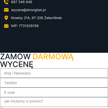
697 346 646
wycena@strongbet.pl
Nowiny 21A, 97-226 Żelechlinek
NIP: 7731629199
ZAMÓW
DARMOWĄ
WYCENĘ