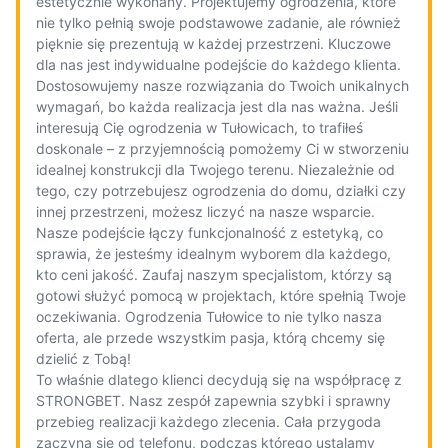
estetycznie wykonany. Projektujemy ogrodzenia, które
nie tylko pełnią swoje podstawowe zadanie, ale również
pięknie się prezentują w każdej przestrzeni. Kluczowe
dla nas jest indywidualne podejście do każdego klienta.
Dostosowujemy nasze rozwiązania do Twoich unikalnych
wymagań, bo każda realizacja jest dla nas ważna. Jeśli
interesują Cię ogrodzenia w Tułowicach, to trafiłeś
doskonale – z przyjemnością pomożemy Ci w stworzeniu
idealnej konstrukcji dla Twojego terenu. Niezależnie od
tego, czy potrzebujesz ogrodzenia do domu, działki czy
innej przestrzeni, możesz liczyć na nasze wsparcie.
Nasze podejście łączy funkcjonalność z estetyką, co
sprawia, że jesteśmy idealnym wyborem dla każdego,
kto ceni jakość. Zaufaj naszym specjalistom, którzy są
gotowi służyć pomocą w projektach, które spełnią Twoje
oczekiwania. Ogrodzenia Tułowice to nie tylko nasza
oferta, ale przede wszystkim pasja, którą chcemy się
dzielić z Tobą!
To właśnie dlatego klienci decydują się na współpracę z
STRONGBET. Nasz zespół zapewnia szybki i sprawny
przebieg realizacji każdego zlecenia. Cała przygoda
zaczyna się od telefonu, podczas którego ustalamy