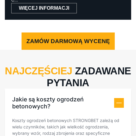
WIĘCEJ INFORMACJI
ZAMÓW DARMOWĄ WYCENĘ
NAJCZĘŚCIEJ
ZADAWANE
PYTANIA
Jakie są koszty ogrodzeń
betonowych?
Koszty ogrodzeń betonowych STRONGBET zależą od
wielu czynników, takich jak wielkość ogrodzenia,
wybrany wzór, rodzaj zbrojenia oraz specyficzne