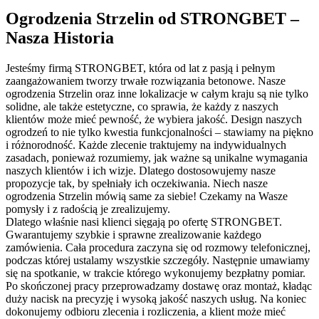
Ogrodzenia Strzelin od STRONGBET –
Nasza Historia
Jesteśmy firmą STRONGBET, która od lat z pasją i pełnym
zaangażowaniem tworzy trwałe rozwiązania betonowe. Nasze
ogrodzenia Strzelin oraz inne lokalizacje w całym kraju są nie tylko
solidne, ale także estetyczne, co sprawia, że każdy z naszych
klientów może mieć pewność, że wybiera jakość. Design naszych
ogrodzeń to nie tylko kwestia funkcjonalności – stawiamy na piękno
i różnorodność. Każde zlecenie traktujemy na indywidualnych
zasadach, ponieważ rozumiemy, jak ważne są unikalne wymagania
naszych klientów i ich wizje. Dlatego dostosowujemy nasze
propozycje tak, by spełniały ich oczekiwania. Niech nasze
ogrodzenia Strzelin mówią same za siebie! Czekamy na Wasze
pomysły i z radością je zrealizujemy.
Dlatego właśnie nasi klienci sięgają po ofertę STRONGBET.
Gwarantujemy szybkie i sprawne zrealizowanie każdego
zamówienia. Cała procedura zaczyna się od rozmowy telefonicznej,
podczas której ustalamy wszystkie szczegóły. Następnie umawiamy
się na spotkanie, w trakcie którego wykonujemy bezpłatny pomiar.
Po skończonej pracy przeprowadzamy dostawę oraz montaż, kładąc
duży nacisk na precyzję i wysoką jakość naszych usług. Na koniec
dokonujemy odbioru zlecenia i rozliczenia, a klient może mieć