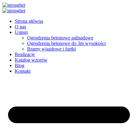
Przejdź
do
treści
Strona główna
O nas
Usługi
Ogrodzenia betonowe palisadowe
Ogrodzenia betonowe do 3m wysokości
Bramy wjazdowe i furtki
Realizacje
Katalog wzorów
Blog
Kontakt