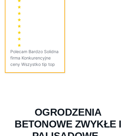
Polecam Bardzo Solidna
firma Konkurencyjne
ceny Wszystko tip top
OGRODZENIA
BETONOWE ZWYKŁE I
PALISADOWE -