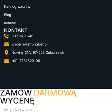
Katalog wzorów
Blog
Kontakt
KONTAKT
697 346 646
wycena@strongbet.pl
Nowiny 21A, 97-226 Żelechlinek
NIP: 7731629199
ZAMÓW
DARMOWĄ
WYCENĘ