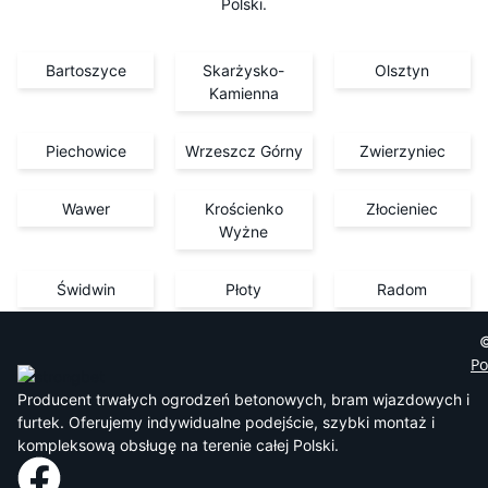
Polski.
Bartoszyce
Skarżysko-
Olsztyn
Kamienna
Piechowice
Wrzeszcz Górny
Zwierzyniec
Wawer
Krościenko
Złocieniec
Wyżne
Świdwin
Płoty
Radom
©
Po
Producent trwałych ogrodzeń betonowych, bram wjazdowych i
furtek. Oferujemy indywidualne podejście, szybki montaż i
kompleksową obsługę na terenie całej Polski.