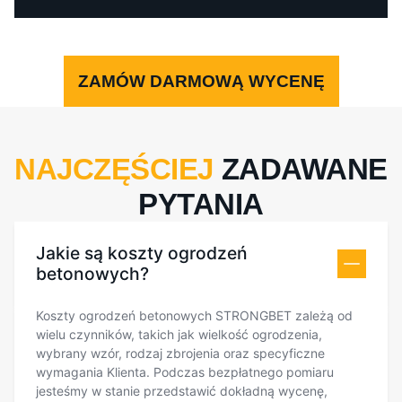
ZAMÓW DARMOWĄ WYCENĘ
NAJCZĘŚCIEJ
ZADAWANE
PYTANIA
Jakie są koszty ogrodzeń
betonowych?
Koszty ogrodzeń betonowych STRONGBET zależą od
wielu czynników, takich jak wielkość ogrodzenia,
wybrany wzór, rodzaj zbrojenia oraz specyficzne
wymagania Klienta. Podczas bezpłatnego pomiaru
jesteśmy w stanie przedstawić dokładną wycenę,