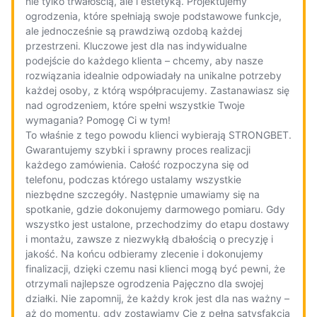
nie tylko trwałością, ale i estetyką. Projektujemy
ogrodzenia, które spełniają swoje podstawowe funkcje,
ale jednocześnie są prawdziwą ozdobą każdej
przestrzeni. Kluczowe jest dla nas indywidualne
podejście do każdego klienta – chcemy, aby nasze
rozwiązania idealnie odpowiadały na unikalne potrzeby
każdej osoby, z którą współpracujemy. Zastanawiasz się
nad ogrodzeniem, które spełni wszystkie Twoje
wymagania? Pomogę Ci w tym!
To właśnie z tego powodu klienci wybierają STRONGBET.
Gwarantujemy szybki i sprawny proces realizacji
każdego zamówienia. Całość rozpoczyna się od
telefonu, podczas którego ustalamy wszystkie
niezbędne szczegóły. Następnie umawiamy się na
spotkanie, gdzie dokonujemy darmowego pomiaru. Gdy
wszystko jest ustalone, przechodzimy do etapu dostawy
i montażu, zawsze z niezwykłą dbałością o precyzję i
jakość. Na końcu odbieramy zlecenie i dokonujemy
finalizacji, dzięki czemu nasi klienci mogą być pewni, że
otrzymali najlepsze ogrodzenia Pajęczno dla swojej
działki. Nie zapomnij, że każdy krok jest dla nas ważny –
aż do momentu, gdy zostawiamy Cię z pełną satysfakcją