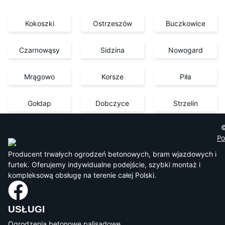
Kokoszki
Ostrzeszów
Buczkowice
Czarnowąsy
Sidzina
Nowogard
Mrągowo
Korsze
Piła
Gołdap
Dobczyce
Strzelin
©
Po
Producent trwałych ogrodzeń betonowych, bram wjazdowych i
furtek. Oferujemy indywidualne podejście, szybki montaż i
kompleksową obsługę na terenie całej Polski.
USŁUGI
Ogrodzenia betonowe palisadowe