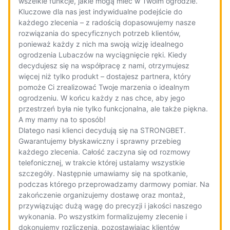
wszelkie funkcje, jakie mogą mieć w Twoim ogrodzie.
Kluczowe dla nas jest indywidualne podejście do
każdego zlecenia – z radością dopasowujemy nasze
rozwiązania do specyficznych potrzeb klientów,
ponieważ każdy z nich ma swoją wizję idealnego
ogrodzenia Lubaczów na wyciągnięcie ręki. Kiedy
decydujesz się na współpracę z nami, otrzymujesz
więcej niż tylko produkt – dostajesz partnera, który
pomoże Ci zrealizować Twoje marzenia o idealnym
ogrodzeniu. W końcu każdy z nas chce, aby jego
przestrzeń była nie tylko funkcjonalna, ale także piękna.
A my mamy na to sposób!
Dlatego nasi klienci decydują się na STRONGBET.
Gwarantujemy błyskawiczny i sprawny przebieg
każdego zlecenia. Całość zaczyna się od rozmowy
telefonicznej, w trakcie której ustalamy wszystkie
szczegóły. Następnie umawiamy się na spotkanie,
podczas którego przeprowadzamy darmowy pomiar. Na
zakończenie organizujemy dostawę oraz montaż,
przywiązując dużą wagę do precyzji i jakości naszego
wykonania. Po wszystkim formalizujemy zlecenie i
dokonujemy rozliczenia, pozostawiając klientów