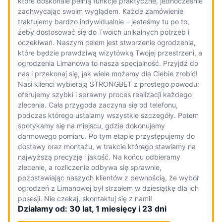
które doskonale pełnią funkcje praktyczne, jednocześnie
zachwycając swoim wyglądem. Każde zamówienie
traktujemy bardzo indywidualnie – jesteśmy tu po to,
żeby dostosować się do Twoich unikalnych potrzeb i
oczekiwań. Naszym celem jest stworzenie ogrodzenia,
które będzie prawdziwą wizytówką Twojej przestrzeni, a
ogrodzenia Limanowa to nasza specjalność. Przyjdź do
nas i przekonaj się, jak wiele możemy dla Ciebie zrobić!
Nasi klienci wybierają STRONGBET z prostego powodu:
oferujemy szybki i sprawny proces realizacji każdego
zlecenia. Cała przygoda zaczyna się od telefonu,
podczas którego ustalamy wszystkie szczegóły. Potem
spotykamy się na miejscu, gdzie dokonujemy
darmowego pomiaru. Po tym etapie przystępujemy do
dostawy oraz montażu, w trakcie którego stawiamy na
najwyższą precyzję i jakość. Na końcu odbieramy
zlecenie, a rozliczenie odbywa się sprawnie,
pozostawiając naszych klientów z pewnością, że wybór
ogrodzeń z Limanowej był strzałem w dziesiątkę dla ich
posesji. Nie czekaj, skontaktuj się z nami!
Działamy od: 30 lat, 1 miesięcy i 23 dni