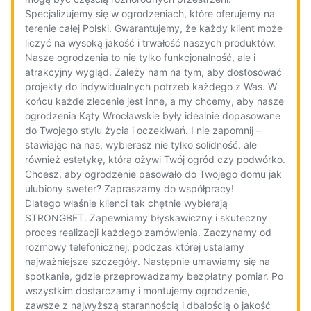
Specjalizujemy się w ogrodzeniach, które oferujemy na
terenie całej Polski. Gwarantujemy, że każdy klient może
liczyć na wysoką jakość i trwałość naszych produktów.
Nasze ogrodzenia to nie tylko funkcjonalność, ale i
atrakcyjny wygląd. Zależy nam na tym, aby dostosować
projekty do indywidualnych potrzeb każdego z Was. W
końcu każde zlecenie jest inne, a my chcemy, aby nasze
ogrodzenia Kąty Wrocławskie były idealnie dopasowane
do Twojego stylu życia i oczekiwań. I nie zapomnij –
stawiając na nas, wybierasz nie tylko solidność, ale
również estetykę, która ożywi Twój ogród czy podwórko.
Chcesz, aby ogrodzenie pasowało do Twojego domu jak
ulubiony sweter? Zapraszamy do współpracy!
Dlatego właśnie klienci tak chętnie wybierają
STRONGBET. Zapewniamy błyskawiczny i skuteczny
proces realizacji każdego zamówienia. Zaczynamy od
rozmowy telefonicznej, podczas której ustalamy
najważniejsze szczegóły. Następnie umawiamy się na
spotkanie, gdzie przeprowadzamy bezpłatny pomiar. Po
wszystkim dostarczamy i montujemy ogrodzenie,
zawsze z najwyższą starannością i dbałością o jakość