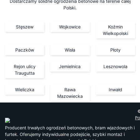
Dostarczamy solidne ogrodzenia betonowe na terenie całej
Polski.
Stęszew
Wojkowice
Koźmin
Wielkopolski
Paczków
Wisła
Płoty
Rejon ulicy
Jemielnica
Lesznowola
Traugutta
Wieliczka
Rawa
Inwałd
Mazowiecka
©
Po
Producent trwałych ogrodzeń betonowych, bram wjazdowych i
furtek. Oferujemy indywidualne podejście, szybki montaż i