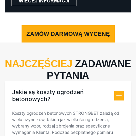
WIĘCEJ INFORMACJI
ZAMÓW DARMOWĄ WYCENĘ
NAJCZĘŚCIEJ
ZADAWANE
PYTANIA
Jakie są koszty ogrodzeń
betonowych?
Koszty ogrodzeń betonowych STRONGBET zależą od
wielu czynników, takich jak wielkość ogrodzenia,
wybrany wzór, rodzaj zbrojenia oraz specyficzne
wymagania Klienta. Podczas bezpłatnego pomiaru