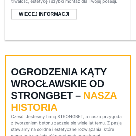
trwałość, estetykę i szybki montaż dla Twojej posesji.
WIECEJ INFORMACJI
OGRODZENIA KĄTY
WROCŁAWSKIE OD
STRONGBET –
NASZA
HISTORIA
Cześć! Jesteśmy firmą STRONGBET, a nasza przygoda
z tworzeniem betonu zaczęła się wiele lat temu. Z pasją
stawiamy na solidne i estetyczne rozwiązania, które
mogą być częścią różnorodnych przestrzeni.