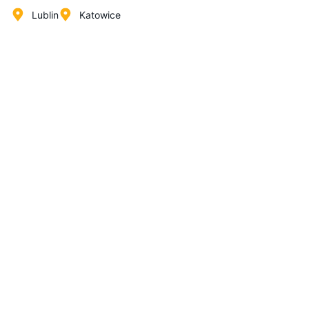
Lublin
Katowice