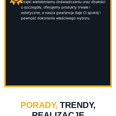
Dzięki wieloletniemu doświadczeniu oraz dbałości
o szczegóły, oferujemy produkty trwałe i
estetyczne, a nasza gwarancja daje Ci spokój i
pewność dokonania właściwego wyboru.
PORADY,
TRENDY,
REALIZACJE