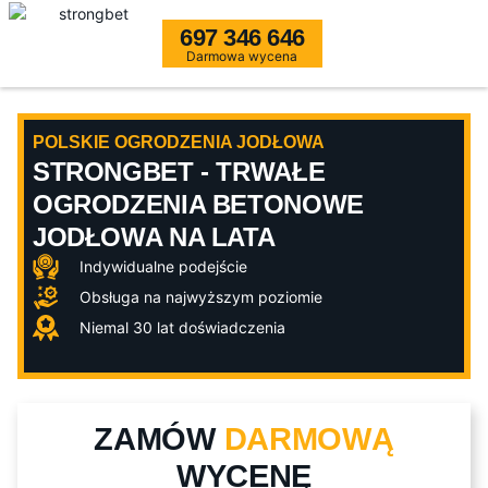
697 346 646
Darmowa wycena
POLSKIE OGRODZENIA JODŁOWA
STRONGBET - TRWAŁE
OGRODZENIA BETONOWE
JODŁOWA NA LATA
Indywidualne podejście
Obsługa na najwyższym poziomie
Niemal 30 lat doświadczenia
ZAMÓW
DARMOWĄ
WYCENĘ