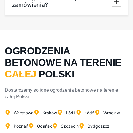
zamówienia?
OGRODZENIA
BETONOWE NA TERENIE
CAŁEJ
POLSKI
Dostarczamy solidne ogrodzenia betonowe na terenie
całej Polski.
Warszawa
Kraków
Łódź
Łódź
Wrocław
Poznań
Gdańsk
Szczecin
Bydgoszcz