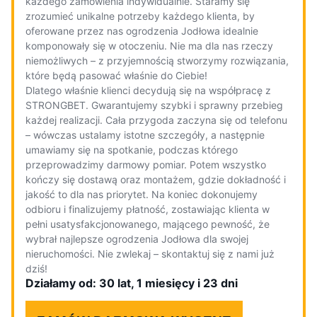
każdego zamówienia indywidualnie. Staramy się
zrozumieć unikalne potrzeby każdego klienta, by
oferowane przez nas ogrodzenia Jodłowa idealnie
komponowały się w otoczeniu. Nie ma dla nas rzeczy
niemożliwych – z przyjemnością stworzymy rozwiązania,
które będą pasować właśnie do Ciebie!
Dlatego właśnie klienci decydują się na współpracę z
STRONGBET. Gwarantujemy szybki i sprawny przebieg
każdej realizacji. Cała przygoda zaczyna się od telefonu
– wówczas ustalamy istotne szczegóły, a następnie
umawiamy się na spotkanie, podczas którego
przeprowadzimy darmowy pomiar. Potem wszystko
kończy się dostawą oraz montażem, gdzie dokładność i
jakość to dla nas priorytet. Na koniec dokonujemy
odbioru i finalizujemy płatność, zostawiając klienta w
pełni usatysfakcjonowanego, mającego pewność, że
wybrał najlepsze ogrodzenia Jodłowa dla swojej
nieruchomości. Nie zwlekaj – skontaktuj się z nami już
dziś!
Działamy od: 30 lat, 1 miesięcy i 23 dni