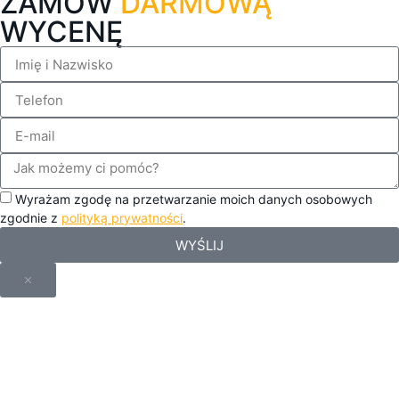
ZAMÓW
DARMOWĄ
WYCENĘ
Wyrażam zgodę na przetwarzanie moich danych osobowych
zgodnie z
polityką prywatności
.
WYŚLIJ