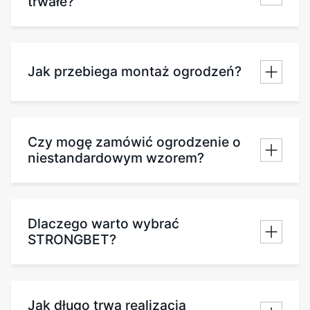
trwałe?
Jak przebiega montaż ogrodzeń?
Czy mogę zamówić ogrodzenie o
niestandardowym wzorem?
Dlaczego warto wybrać
STRONGBET?
Jak długo trwa realizacja