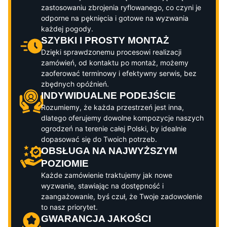
zastosowaniu zbrojenia ryflowanego, co czyni je
odporne na pęknięcia i gotowe na wyzwania
każdej pogody.
SZYBKI I PROSTY MONTAŻ
Dzięki sprawdzonemu procesowi realizacji
zamówień, od kontaktu po montaż, możemy
zaoferować terminowy i efektywny serwis, bez
zbędnych opóźnień.
INDYWIDUALNE PODEJŚCIE
Rozumiemy, że każda przestrzeń jest inna,
dlatego oferujemy dowolne kompozycje naszych
ogrodzeń na terenie całej Polski, by idealnie
dopasować się do Twoich potrzeb.
OBSŁUGA NA NAJWYŻSZYM
POZIOMIE
Każde zamówienie traktujemy jak nowe
wyzwanie, stawiając na dostępność i
zaangażowanie, byś czuł, że Twoje zadowolenie
to nasz priorytet.
GWARANCJA JAKOŚCI