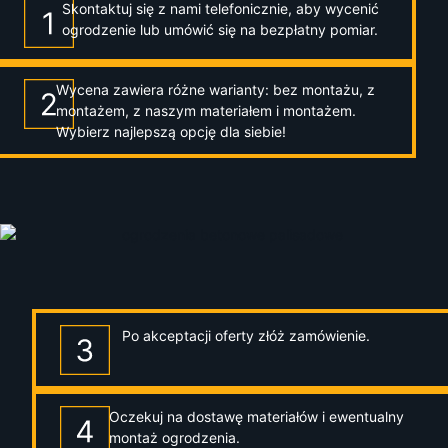
Skontaktuj się z nami telefonicznie, aby wycenić
ogrodzenie lub umówić się na bezpłatny pomiar.
Wycena zawiera różne warianty: bez montażu, z
montażem, z naszym materiałem i montażem.
Wybierz najlepszą opcję dla siebie!
Po akceptacji oferty złóż zamówienie.
Oczekuj na dostawę materiałów i ewentualny
montaż ogrodzenia.