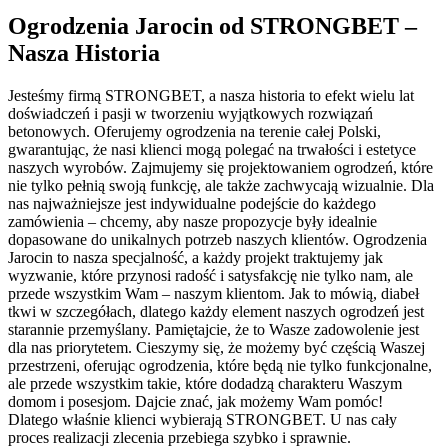
Ogrodzenia Jarocin od STRONGBET –
Nasza Historia
Jesteśmy firmą STRONGBET, a nasza historia to efekt wielu lat
doświadczeń i pasji w tworzeniu wyjątkowych rozwiązań
betonowych. Oferujemy ogrodzenia na terenie całej Polski,
gwarantując, że nasi klienci mogą polegać na trwałości i estetyce
naszych wyrobów. Zajmujemy się projektowaniem ogrodzeń, które
nie tylko pełnią swoją funkcję, ale także zachwycają wizualnie. Dla
nas najważniejsze jest indywidualne podejście do każdego
zamówienia – chcemy, aby nasze propozycje były idealnie
dopasowane do unikalnych potrzeb naszych klientów. Ogrodzenia
Jarocin to nasza specjalność, a każdy projekt traktujemy jak
wyzwanie, które przynosi radość i satysfakcję nie tylko nam, ale
przede wszystkim Wam – naszym klientom. Jak to mówią, diabeł
tkwi w szczegółach, dlatego każdy element naszych ogrodzeń jest
starannie przemyślany. Pamiętajcie, że to Wasze zadowolenie jest
dla nas priorytetem. Cieszymy się, że możemy być częścią Waszej
przestrzeni, oferując ogrodzenia, które będą nie tylko funkcjonalne,
ale przede wszystkim takie, które dodadzą charakteru Waszym
domom i posesjom. Dajcie znać, jak możemy Wam pomóc!
Dlatego właśnie klienci wybierają STRONGBET. U nas cały
proces realizacji zlecenia przebiega szybko i sprawnie.