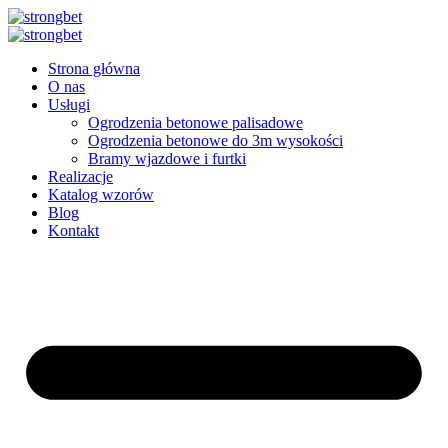
Przejdź
do
treści
Strona główna
O nas
Usługi
Ogrodzenia betonowe palisadowe
Ogrodzenia betonowe do 3m wysokości
Bramy wjazdowe i furtki
Realizacje
Katalog wzorów
Blog
Kontakt