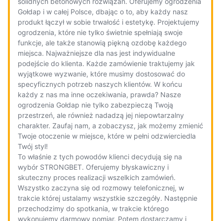
solidnych betonowych rozwiązań. Oferujemy ogrodzenia
Gołdap i w całej Polsce, dbając o to, aby każdy nasz
produkt łączył w sobie trwałość i estetykę. Projektujemy
ogrodzenia, które nie tylko świetnie spełniają swoje
funkcje, ale także stanowią piękną ozdobę każdego
miejsca. Najważniejsze dla nas jest indywidualne
podejście do klienta. Każde zamówienie traktujemy jak
wyjątkowe wyzwanie, które musimy dostosować do
specyficznych potrzeb naszych klientów. W końcu
każdy z nas ma inne oczekiwania, prawda? Nasze
ogrodzenia Gołdap nie tylko zabezpieczą Twoją
przestrzeń, ale również nadadzą jej niepowtarzalny
charakter. Zaufaj nam, a zobaczysz, jak możemy zmienić
Twoje otoczenie w miejsce, które w pełni odzwierciedla
Twój styl!
To właśnie z tych powodów klienci decydują się na
wybór STRONGBET. Oferujemy błyskawiczny i
skuteczny proces realizacji wszelkich zamówień.
Wszystko zaczyna się od rozmowy telefonicznej, w
trakcie której ustalamy wszystkie szczegóły. Następnie
przechodzimy do spotkania, w trakcie którego
wykonujemy darmowy pomiar. Potem dostarczamy i