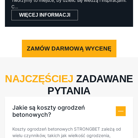
Tworzymy to miejsce, by dzielić się wiedzą i inspiracjami.
C...
WIĘCEJ INFORMACJI
ZAMÓW DARMOWĄ WYCENĘ
NAJCZĘŚCIEJ
ZADAWANE
PYTANIA
Jakie są koszty ogrodzeń
betonowych?
Koszty ogrodzeń betonowych STRONGBET zależą od
wielu czynników, takich jak wielkość ogrodzenia,