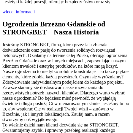
i estetyki każdej posesji, oferując bezpieczeństwo oraz styl.
wiecej informacji
Ogrodzenia Brzeźno Gdańskie od
STRONGBET –
Nasza Historia
Jesteśmy STRONGBET, firmą, która przez lata zbierała
doświadczenie oraz pasję do tworzenia solidnych rozwiązań
betonowych. Działamy na terenie całej Polski, oferując ogrodzenia
Brzeźno Gdańskie oraz w innych miejscach, zapewniając naszym
klientom trwałość i estetykę produktów, na które mogą liczyć.
Nasze ogrodzenia to nie tylko solidne konstrukcje – to także piękne
elementy, które zdobią każdą przestrzeń. Czym się wyróżniamy?
Zdecydowanie indywidualnym podejściem do każdego projektu.
Zawsze staramy się dostosować nasze rozwiązania do
rzeczywistych potrzeb naszych klientów. Dlaczego warto wybrać
nasze ogrodzenia? Bo będziesz mieć pewność, że wyglądają
świetnie i długo posłużą Ci w nienaruszonym stanie. Jesteśmy tu po
to, aby wspierać Cię w realizacji Twojej wizji – zarówno w
Brzeźnie, jak i innych lokalizacjach. Zaufaj nam, a razem
stworzymy coś wyjątkowego.
To właśnie dzięki nam klienci decydują się na STRONGBET.
Gwarantujemy szybki i sprawny przebieg realizacji każdego