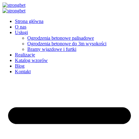
Przejdź
do
treści
Strona główna
O nas
Usługi
Ogrodzenia betonowe palisadowe
Ogrodzenia betonowe do 3m wysokości
Bramy wjazdowe i furtki
Realizacje
Katalog wzorów
Blog
Kontakt