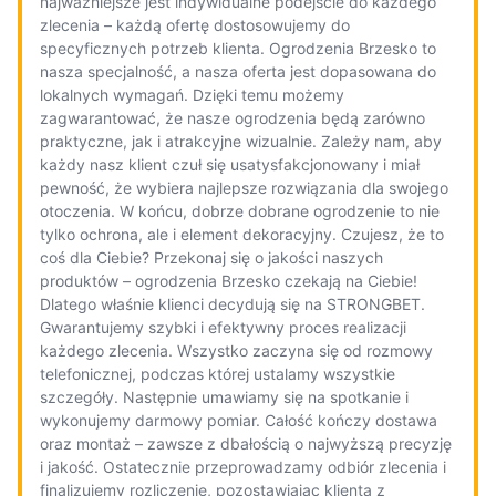
najważniejsze jest indywidualne podejście do każdego
zlecenia – każdą ofertę dostosowujemy do
specyficznych potrzeb klienta. Ogrodzenia Brzesko to
nasza specjalność, a nasza oferta jest dopasowana do
lokalnych wymagań. Dzięki temu możemy
zagwarantować, że nasze ogrodzenia będą zarówno
praktyczne, jak i atrakcyjne wizualnie. Zależy nam, aby
każdy nasz klient czuł się usatysfakcjonowany i miał
pewność, że wybiera najlepsze rozwiązania dla swojego
otoczenia. W końcu, dobrze dobrane ogrodzenie to nie
tylko ochrona, ale i element dekoracyjny. Czujesz, że to
coś dla Ciebie? Przekonaj się o jakości naszych
produktów – ogrodzenia Brzesko czekają na Ciebie!
Dlatego właśnie klienci decydują się na STRONGBET.
Gwarantujemy szybki i efektywny proces realizacji
każdego zlecenia. Wszystko zaczyna się od rozmowy
telefonicznej, podczas której ustalamy wszystkie
szczegóły. Następnie umawiamy się na spotkanie i
wykonujemy darmowy pomiar. Całość kończy dostawa
oraz montaż – zawsze z dbałością o najwyższą precyzję
i jakość. Ostatecznie przeprowadzamy odbiór zlecenia i
finalizujemy rozliczenie, pozostawiając klienta z