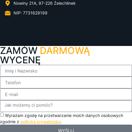
Nowiny 21A, 97-226 Żelechlinek
NIP: 7731629199
ZAMÓW
DARMOWĄ
WYCENĘ
Wyrażam zgodę na przetwarzanie moich danych osobowych
zgodnie z
polityką prywatności
.
WYŚLIJ