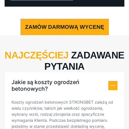
ZAMÓW DARMOWĄ WYCENĘ
NAJCZĘŚCIEJ
ZADAWANE
PYTANIA
Jakie są koszty ogrodzeń
betonowych?
Koszty ogrodzeń betonowych STRONGBET zależą od
wielu czynników, takich jak wielkość ogrodzenia,
wybrany wzór, rodzaj zbrojenia oraz specyficzne
wymagania Klienta. Podczas bezpłatnego pomiaru
jesteśmy w stanie przedstawić dokładną wycenę,