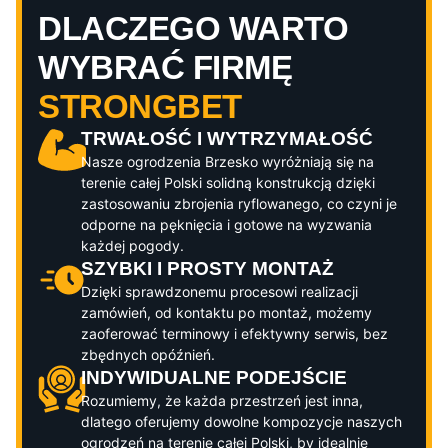
DLACZEGO WARTO
WYBRAĆ FIRMĘ
STRONGBET
TRWAŁOŚĆ I WYTRZYMAŁOŚĆ
Nasze ogrodzenia
Brzesko
wyróżniają się na
terenie całej Polski solidną konstrukcją dzięki
zastosowaniu zbrojenia ryflowanego, co czyni je
odporne na pęknięcia i gotowe na wyzwania
każdej pogody.
SZYBKI I PROSTY MONTAŻ
Dzięki sprawdzonemu procesowi realizacji
zamówień, od kontaktu po montaż, możemy
zaoferować terminowy i efektywny serwis, bez
zbędnych opóźnień.
INDYWIDUALNE PODEJŚCIE
Rozumiemy, że każda przestrzeń jest inna,
dlatego oferujemy dowolne kompozycje naszych
ogrodzeń na terenie całej Polski, by idealnie