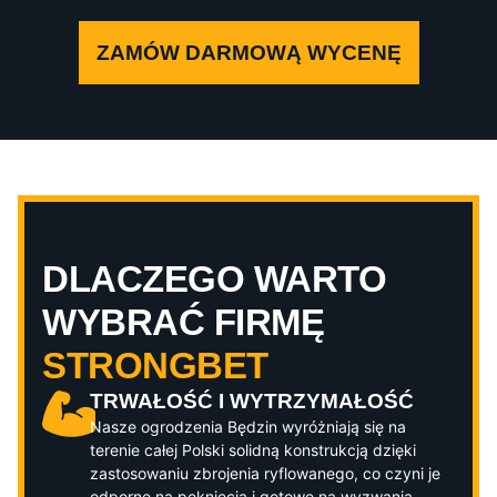
ZAMÓW DARMOWĄ WYCENĘ
DLACZEGO WARTO
WYBRAĆ FIRMĘ
STRONGBET
TRWAŁOŚĆ I WYTRZYMAŁOŚĆ
Nasze ogrodzenia
Będzin
wyróżniają się na
terenie całej Polski solidną konstrukcją dzięki
zastosowaniu zbrojenia ryflowanego, co czyni je
odporne na pęknięcia i gotowe na wyzwania