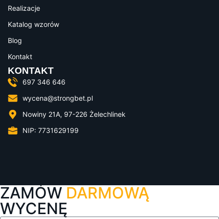
Realizacje
Katalog wzorów
Blog
Kontakt
KONTAKT
697 346 646
wycena@strongbet.pl
Nowiny 21A, 97-226 Żelechlinek
NIP: 7731629199
ZAMÓW
DARMOWĄ
WYCENĘ