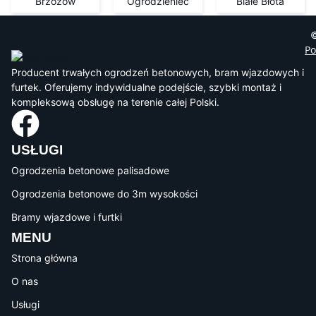
Brzozów
Ogrodzieniec
Białe Błota
©
Po
Producent trwałych ogrodzeń betonowych, bram wjazdowych i
furtek. Oferujemy indywidualne podejście, szybki montaż i
kompleksową obsługę na terenie całej Polski.
USŁUGI
Ogrodzenia betonowe palisadowe
Ogrodzenia betonowe do 3m wysokości
Bramy wjazdowe i furtki
MENU
Strona główna
O nas
Usługi