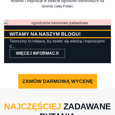
Nowinki i inspiracje w świecie ogrodzeń betonowych na
terenie całej Polski.
WITAMY NA NASZYM BLOGU!
Tworzymy to miejsce, by dzielić się wiedzą i inspiracjami.
C...
WIĘCEJ INFORMACJI
ZAMÓW DARMOWĄ WYCENĘ
NAJCZĘŚCIEJ
ZADAWANE