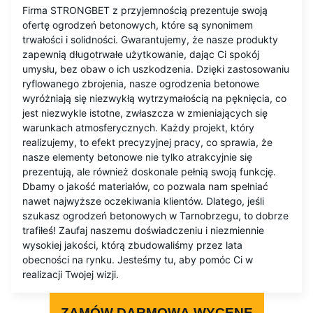
Firma STRONGBET z przyjemnością prezentuje swoją
ofertę ogrodzeń betonowych, które są synonimem
trwałości i solidności. Gwarantujemy, że nasze produkty
zapewnią długotrwałe użytkowanie, dając Ci spokój
umysłu, bez obaw o ich uszkodzenia. Dzięki zastosowaniu
ryflowanego zbrojenia, nasze ogrodzenia betonowe
wyróżniają się niezwykłą wytrzymałością na pęknięcia, co
jest niezwykle istotne, zwłaszcza w zmieniających się
warunkach atmosferycznych. Każdy projekt, który
realizujemy, to efekt precyzyjnej pracy, co sprawia, że
nasze elementy betonowe nie tylko atrakcyjnie się
prezentują, ale również doskonale pełnią swoją funkcję.
Dbamy o jakość materiałów, co pozwala nam spełniać
nawet najwyższe oczekiwania klientów. Dlatego, jeśli
szukasz ogrodzeń betonowych w Tarnobrzegu, to dobrze
trafiłeś! Zaufaj naszemu doświadczeniu i niezmiennie
wysokiej jakości, którą zbudowaliśmy przez lata
obecności na rynku. Jesteśmy tu, aby pomóc Ci w
realizacji Twojej wizji.
ZAMÓW DARMOWĄ WYCENĘ