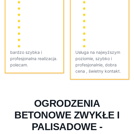
bardzo szybka i
Usługa na najwyższym
profesjonalna realizacja.
poziomie, szybko i
polecam.
profesjonalnie, dobra
cena , świetny kontakt.
OGRODZENIA
BETONOWE ZWYKŁE I
PALISADOWE -