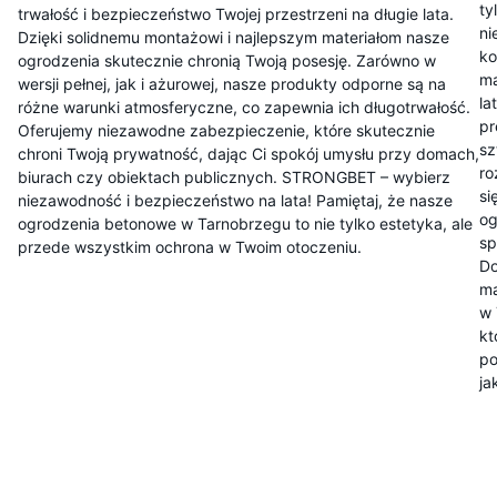
ty
trwałość i bezpieczeństwo Twojej przestrzeni na długie lata.
ni
Dzięki solidnemu montażowi i najlepszym materiałom nasze
ko
ogrodzenia skutecznie chronią Twoją posesję. Zarówno w
ma
wersji pełnej, jak i ażurowej, nasze produkty odporne są na
la
różne warunki atmosferyczne, co zapewnia ich długotrwałość.
pr
Oferujemy niezawodne zabezpieczenie, które skutecznie
sz
chroni Twoją prywatność, dając Ci spokój umysłu przy domach,
ro
biurach czy obiektach publicznych. STRONGBET – wybierz
si
niezawodność i bezpieczeństwo na lata! Pamiętaj, że nasze
og
ogrodzenia betonowe w Tarnobrzegu to nie tylko estetyka, ale
sp
przede wszystkim ochrona w Twoim otoczeniu.
Do
ma
w 
kt
po
ja