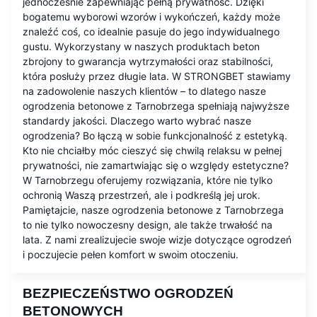
jednocześnie zapewniając pełną prywatność. Dzięki
bogatemu wyborowi wzorów i wykończeń, każdy może
znaleźć coś, co idealnie pasuje do jego indywidualnego
gustu. Wykorzystany w naszych produktach beton
zbrojony to gwarancja wytrzymałości oraz stabilności,
która posłuży przez długie lata. W STRONGBET stawiamy
na zadowolenie naszych klientów – to dlatego nasze
ogrodzenia betonowe z Tarnobrzega spełniają najwyższe
standardy jakości. Dlaczego warto wybrać nasze
ogrodzenia? Bo łączą w sobie funkcjonalność z estetyką.
Kto nie chciałby móc cieszyć się chwilą relaksu w pełnej
prywatności, nie zamartwiając się o względy estetyczne?
W Tarnobrzegu oferujemy rozwiązania, które nie tylko
ochronią Waszą przestrzeń, ale i podkreślą jej urok.
Pamiętajcie, nasze ogrodzenia betonowe z Tarnobrzega
to nie tylko nowoczesny design, ale także trwałość na
lata. Z nami zrealizujecie swoje wizje dotyczące ogrodzeń
i poczujecie pełen komfort w swoim otoczeniu.
BEZPIECZEŃSTWO OGRODZEŃ
BETONOWYCH