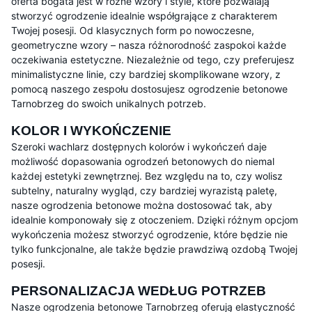
oferta bogata jest w różne wzory i style, które pozwalają
stworzyć ogrodzenie idealnie współgrające z charakterem
Twojej posesji. Od klasycznych form po nowoczesne,
geometryczne wzory – nasza różnorodność zaspokoi każde
oczekiwania estetyczne. Niezależnie od tego, czy preferujesz
minimalistyczne linie, czy bardziej skomplikowane wzory, z
pomocą naszego zespołu dostosujesz ogrodzenie betonowe
Tarnobrzeg do swoich unikalnych potrzeb.
KOLOR I WYKOŃCZENIE
Szeroki wachlarz dostępnych kolorów i wykończeń daje
możliwość dopasowania ogrodzeń betonowych do niemal
każdej estetyki zewnętrznej. Bez względu na to, czy wolisz
subtelny, naturalny wygląd, czy bardziej wyrazistą paletę,
nasze ogrodzenia betonowe można dostosować tak, aby
idealnie komponowały się z otoczeniem. Dzięki różnym opcjom
wykończenia możesz stworzyć ogrodzenie, które będzie nie
tylko funkcjonalne, ale także będzie prawdziwą ozdobą Twojej
posesji.
PERSONALIZACJA WEDŁUG POTRZEB
Nasze ogrodzenia betonowe Tarnobrzeg oferują elastyczność