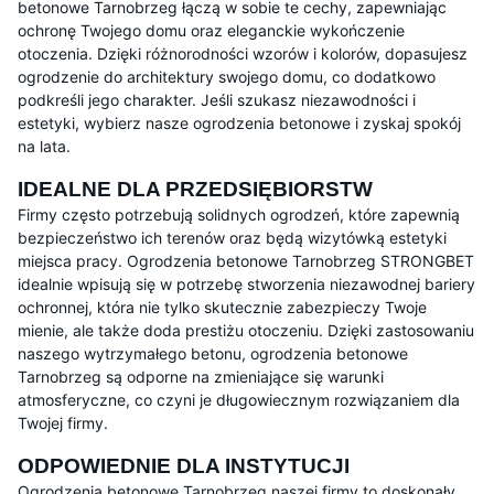
betonowe Tarnobrzeg łączą w sobie te cechy, zapewniając
ochronę Twojego domu oraz eleganckie wykończenie
otoczenia. Dzięki różnorodności wzorów i kolorów, dopasujesz
ogrodzenie do architektury swojego domu, co dodatkowo
podkreśli jego charakter. Jeśli szukasz niezawodności i
estetyki, wybierz nasze ogrodzenia betonowe i zyskaj spokój
na lata.
IDEALNE DLA PRZEDSIĘBIORSTW
Firmy często potrzebują solidnych ogrodzeń, które zapewnią
bezpieczeństwo ich terenów oraz będą wizytówką estetyki
miejsca pracy. Ogrodzenia betonowe Tarnobrzeg STRONGBET
idealnie wpisują się w potrzebę stworzenia niezawodnej bariery
ochronnej, która nie tylko skutecznie zabezpieczy Twoje
mienie, ale także doda prestiżu otoczeniu. Dzięki zastosowaniu
naszego wytrzymałego betonu, ogrodzenia betonowe
Tarnobrzeg są odporne na zmieniające się warunki
atmosferyczne, co czyni je długowiecznym rozwiązaniem dla
Twojej firmy.
ODPOWIEDNIE DLA INSTYTUCJI
Ogrodzenia betonowe Tarnobrzeg naszej firmy to doskonały