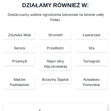
DZIAŁAMY RÓWNIEŻ W:
Dostarczamy solidne ogrodzenia betonowe na terenie całej
Polski.
Zduńska Wola
Strumień
Łaskarzew
Serock
Przedbórz
Iłża
Przemyśl
Rejon ulicy
Tarnogród
Klęczkowskiej
Maków
Brzeziny Śląskie
Kowalewo
Podhalański
Pomorskie