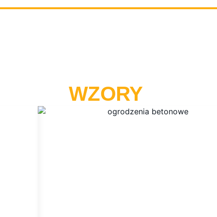
BETONOWE PODDĘBIC
WZORY