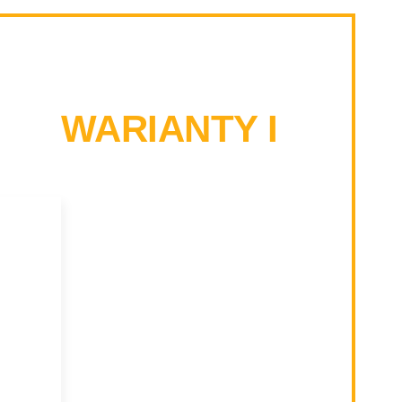
E -
WARIANTY I