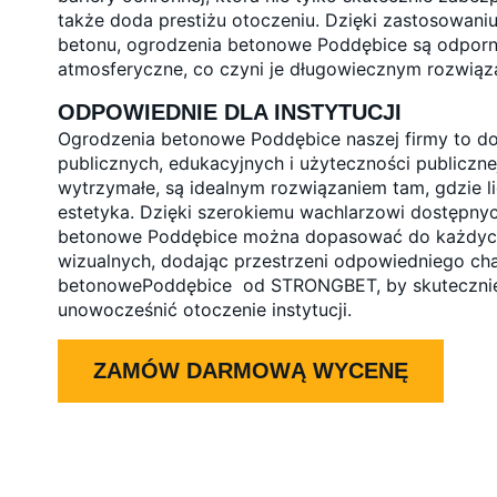
także doda prestiżu otoczeniu. Dzięki zastosowan
betonu, ogrodzenia betonowe Poddębice są odporne
atmosferyczne, co czyni je długowiecznym rozwiąza
ODPOWIEDNIE DLA INSTYTUCJI
Ogrodzenia betonowe Poddębice naszej firmy to dos
publicznych, edukacyjnych i użyteczności publiczne
wytrzymałe, są idealnym rozwiązaniem tam, gdzie li
estetyka. Dzięki szerokiemu wachlarzowi dostępny
betonowe Poddębice można dopasować do każdyc
wizualnych, dodając przestrzeni odpowiedniego ch
betonowePoddębice od STRONGBET, by skutecznie
unowocześnić otoczenie instytucji.
ZAMÓW DARMOWĄ WYCENĘ