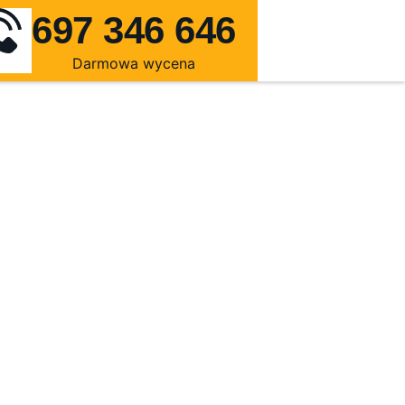
697 346 646
Darmowa wycena