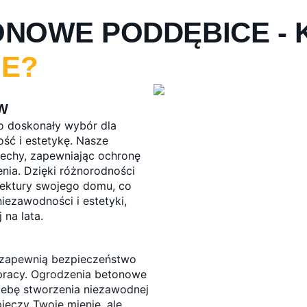
NOWE PODDĘBICE - 
IE?
W
 doskonały wybór dla
ość i estetykę. Nasze
echy, zapewniając ochronę
ia. Dzięki różnorodności
tektury swojego domu, co
iezawodności i estetyki,
na lata.
e zapewnią bezpieczeństwo
 pracy. Ogrodzenia betonowe
zebę stworzenia niezawodnej
pieczy Twoje mienie, ale