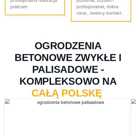
profesjonalna realizacja.
poziomie, szybko i
polecam.
profesjonalnie, dobra
cena , świetny kontakt.
OGRODZENIA
BETONOWE ZWYKŁE I
PALISADOWE -
KOMPLEKSOWO NA
CAŁĄ POLSKĘ