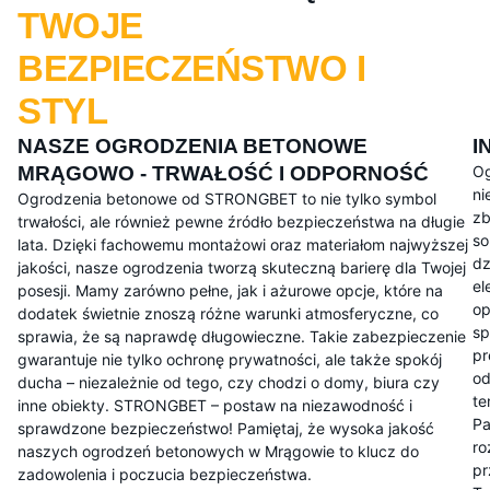
TWOJE
BEZPIECZEŃSTWO I
STYL
NASZE OGRODZENIA BETONOWE
I
MRĄGOWO - TRWAŁOŚĆ I ODPORNOŚĆ
Og
ni
Ogrodzenia betonowe od STRONGBET to nie tylko symbol
zb
trwałości, ale również pewne źródło bezpieczeństwa na długie
so
lata. Dzięki fachowemu montażowi oraz materiałom najwyższej
dz
jakości, nasze ogrodzenia tworzą skuteczną barierę dla Twojej
el
posesji. Mamy zarówno pełne, jak i ażurowe opcje, które na
op
dodatek świetnie znoszą różne warunki atmosferyczne, co
sp
sprawia, że są naprawdę długowieczne. Takie zabezpieczenie
pr
gwarantuje nie tylko ochronę prywatności, ale także spokój
od
ducha – niezależnie od tego, czy chodzi o domy, biura czy
te
inne obiekty. STRONGBET – postaw na niezawodność i
Pa
sprawdzone bezpieczeństwo! Pamiętaj, że wysoka jakość
ro
naszych ogrodzeń betonowych w Mrągowie to klucz do
pr
zadowolenia i poczucia bezpieczeństwa.