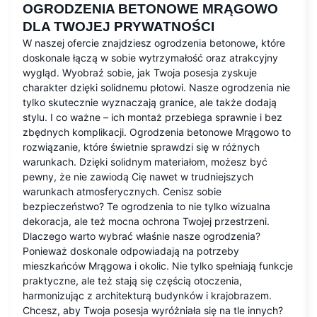
OGRODZENIA BETONOWE MRĄGOWO
DLA TWOJEJ PRYWATNOŚCI
W naszej ofercie znajdziesz ogrodzenia betonowe, które
doskonale łączą w sobie wytrzymałość oraz atrakcyjny
wygląd. Wyobraź sobie, jak Twoja posesja zyskuje
charakter dzięki solidnemu płotowi. Nasze ogrodzenia nie
tylko skutecznie wyznaczają granice, ale także dodają
stylu. I co ważne – ich montaż przebiega sprawnie i bez
zbędnych komplikacji. Ogrodzenia betonowe Mrągowo to
rozwiązanie, które świetnie sprawdzi się w różnych
warunkach. Dzięki solidnym materiałom, możesz być
pewny, że nie zawiodą Cię nawet w trudniejszych
warunkach atmosferycznych. Cenisz sobie
bezpieczeństwo? Te ogrodzenia to nie tylko wizualna
dekoracja, ale też mocna ochrona Twojej przestrzeni.
Dlaczego warto wybrać właśnie nasze ogrodzenia?
Ponieważ doskonale odpowiadają na potrzeby
mieszkańców Mrągowa i okolic. Nie tylko spełniają funkcje
praktyczne, ale też stają się częścią otoczenia,
harmonizując z architekturą budynków i krajobrazem.
Chcesz, aby Twoja posesja wyróżniała się na tle innych?