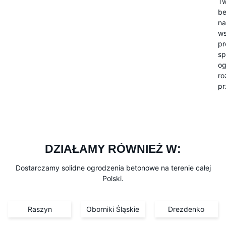
Tw
be
na
ws
pr
sp
og
ro
pr
DZIAŁAMY RÓWNIEŻ W:
Dostarczamy solidne ogrodzenia betonowe na terenie całej
Polski.
Raszyn
Oborniki Śląskie
Drezdenko