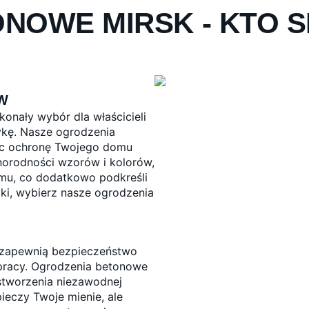
NOWE MIRSK - KTO 
W
nały wybór dla właścicieli
tykę. Nasze ogrodzenia
jąc ochronę Twojego domu
norodności wzorów i kolorów,
mu, co dodatkowo podkreśli
yki, wybierz nasze ogrodzenia
e zapewnią bezpieczeństwo
 pracy. Ogrodzenia betonowe
stworzenia niezawodnej
pieczy Twoje mienie, ale