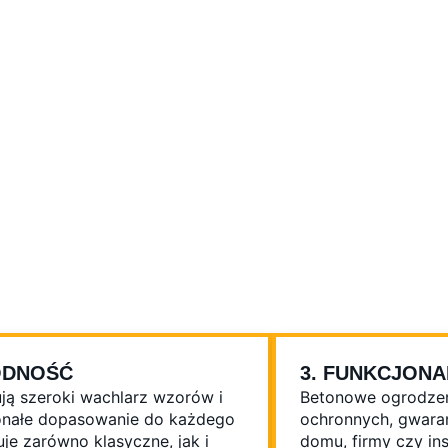
Z
ODNOŚĆ
3. FUNKCJONA
ją szeroki wachlarz wzorów i
Betonowe ogrodzeni
konałe dopasowanie do każdego
ochronnych, gwaran
uje zarówno klasyczne, jak i
domu, firmy czy ins