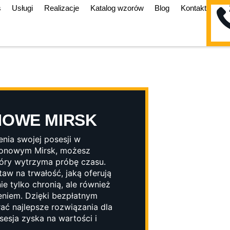
s
Usługi
Realizacje
Katalog wzorów
Blog
Kontakt
NOWE MIRSK
nia swojej posesji w
etonowym Mirsk, możesz
tóry wytrzyma próbę czasu.
aw na trwałość, jaką oferują
e tylko chronią, ale również
niem. Dzięki bezpłatnym
ć najlepsze rozwiązania dla
sesja zyska na wartości i