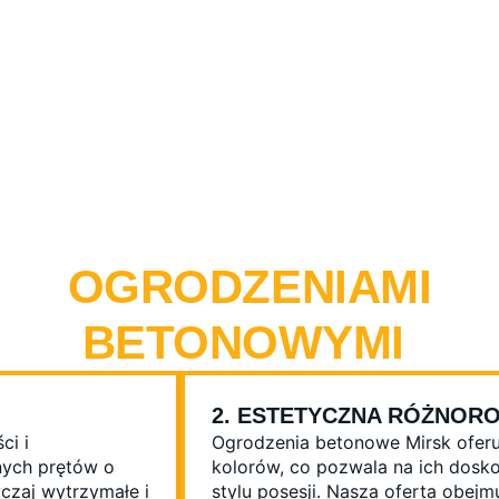
KORZYŚCI ZWIĄZANE 
OGRODZENIAMI
BETONOWYMI
2. ESTETYCZNA RÓŻNOR
ci i
Ogrodzenia betonowe Mirsk oferu
nych prętów o
kolorów, co pozwala na ich dos
czaj wytrzymałe i
stylu posesji. Nasza oferta obejm