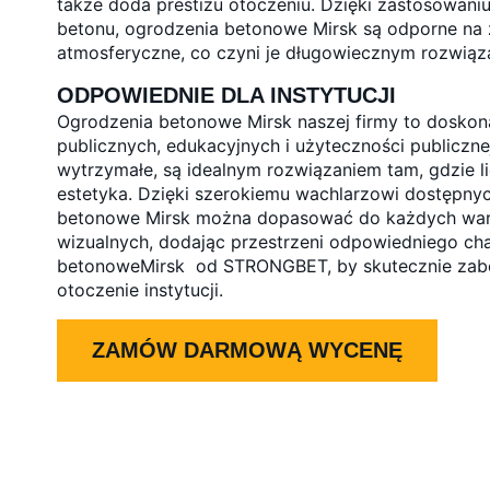
także doda prestiżu otoczeniu. Dzięki zastosowan
betonu, ogrodzenia betonowe Mirsk są odporne na z
atmosferyczne, co czyni je długowiecznym rozwiąza
ODPOWIEDNIE DLA INSTYTUCJI
Ogrodzenia betonowe Mirsk naszej firmy to doskonał
publicznych, edukacyjnych i użyteczności publiczne
wytrzymałe, są idealnym rozwiązaniem tam, gdzie li
estetyka. Dzięki szerokiemu wachlarzowi dostępny
betonowe Mirsk można dopasować do każdych war
wizualnych, dodając przestrzeni odpowiedniego ch
betonoweMirsk od STRONGBET, by skutecznie zabe
otoczenie instytucji.
ZAMÓW DARMOWĄ WYCENĘ