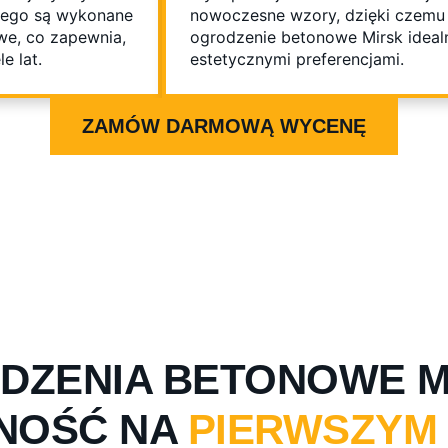
órego są wykonane
nowoczesne wzory, dzięki czemu 
we, co zapewnia,
ogrodzenie betonowe Mirsk idealn
e lat.
estetycznymi preferencjami.
ZAMÓW DARMOWĄ WYCENĘ
DZENIA BETONOWE MI
NOŚĆ NA
PIERWSZYM