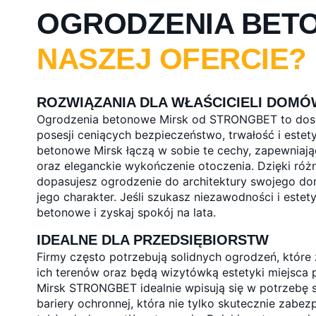
OGRODZENIA BETO
NASZEJ OFERCIE?
ROZWIĄZANIA DLA WŁAŚCICIELI DOMÓ
Ogrodzenia betonowe Mirsk od STRONGBET to dosko
posesji ceniących bezpieczeństwo, trwałość i este
betonowe Mirsk łączą w sobie te cechy, zapewnia
oraz eleganckie wykończenie otoczenia. Dzięki róż
dopasujesz ogrodzenie do architektury swojego do
jego charakter. Jeśli szukasz niezawodności i estet
betonowe i zyskaj spokój na lata.
IDEALNE DLA PRZEDSIĘBIORSTW
Firmy często potrzebują solidnych ogrodzeń, któr
ich terenów oraz będą wizytówką estetyki miejsca
Mirsk STRONGBET idealnie wpisują się w potrzebę 
bariery ochronnej, która nie tylko skutecznie zabez