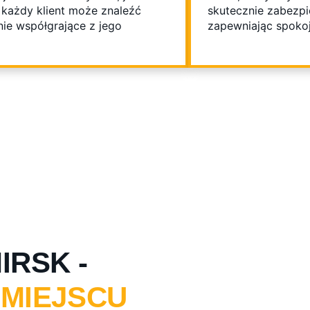
każdy klient może znaleźć
skutecznie zabezpi
ie współgrające z jego
zapewniając spokoj
RSK -
 MIEJSCU