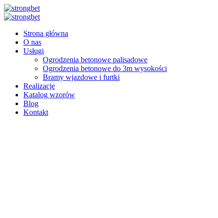
Przejdź
do
treści
Strona główna
O nas
Usługi
Ogrodzenia betonowe palisadowe
Ogrodzenia betonowe do 3m wysokości
Bramy wjazdowe i furtki
Realizacje
Katalog wzorów
Blog
Kontakt