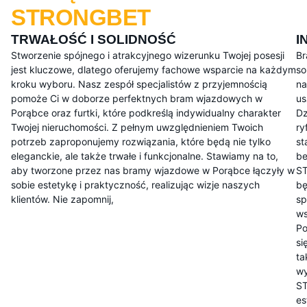
STRONGBET
TRWAŁOŚĆ I SOLIDNOŚĆ
I
Stworzenie spójnego i atrakcyjnego wizerunku Twojej posesji
Br
jest kluczowe, dlatego oferujemy fachowe wsparcie na każdym
so
kroku wyboru. Nasz zespół specjalistów z przyjemnością
na
pomoże Ci w doborze perfektnych bram wjazdowych w
us
Porąbce oraz furtki, które podkreślą indywidualny charakter
Dz
Twojej nieruchomości. Z pełnym uwzględnieniem Twoich
ry
potrzeb zaproponujemy rozwiązania, które będą nie tylko
st
eleganckie, ale także trwałe i funkcjonalne. Stawiamy na to,
be
aby tworzone przez nas bramy wjazdowe w Porąbce łączyły w
ST
sobie estetykę i praktyczność, realizując wizje naszych
bę
klientów. Nie zapomnij,
sp
ws
Po
si
ta
wy
ST
es