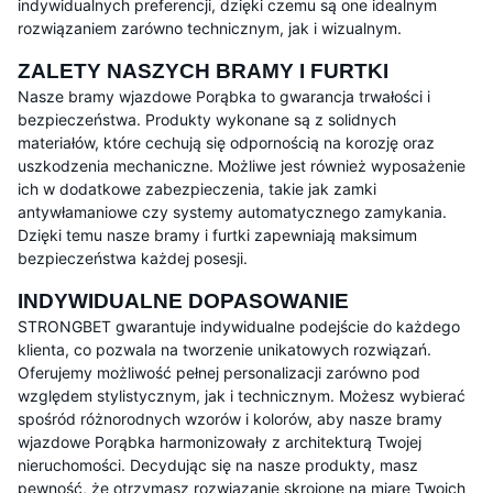
indywidualnych preferencji, dzięki czemu są one idealnym
rozwiązaniem zarówno technicznym, jak i wizualnym.
ZALETY NASZYCH BRAMY I FURTKI
Nasze bramy wjazdowe Porąbka to gwarancja trwałości i
bezpieczeństwa. Produkty wykonane są z solidnych
materiałów, które cechują się odpornością na korozję oraz
uszkodzenia mechaniczne. Możliwe jest również wyposażenie
ich w dodatkowe zabezpieczenia, takie jak zamki
antywłamaniowe czy systemy automatycznego zamykania.
Dzięki temu nasze bramy i furtki zapewniają maksimum
bezpieczeństwa każdej posesji.
INDYWIDUALNE DOPASOWANIE
STRONGBET gwarantuje indywidualne podejście do każdego
klienta, co pozwala na tworzenie unikatowych rozwiązań.
Oferujemy możliwość pełnej personalizacji zarówno pod
względem stylistycznym, jak i technicznym. Możesz wybierać
spośród różnorodnych wzorów i kolorów, aby nasze bramy
wjazdowe Porąbka harmonizowały z architekturą Twojej
nieruchomości. Decydując się na nasze produkty, masz
pewność, że otrzymasz rozwiązanie skrojone na miarę Twoich