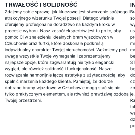
TRWAŁOŚĆ I SOLIDNOŚĆ
I
Zdajemy sobie sprawę, jak kluczowe jest stworzenie spójnego i
Br
atrakcyjnego wizerunku Twojej posesji. Dlatego właśnie
so
oferujemy profesjonalne doradztwo na każdym kroku w
wy
procesie wyboru. Nasz zespół ekspertów jest tu po to, aby
us
pomóc Ci w znalezieniu idealnych bram wjazdowych w
pr
Człuchowie oraz furtki, które doskonale podkreślą
mm
indywidualny charakter Twojej nieruchomości. Weźmiemy pod
mo
uwagę wszystkie Twoje wymagania i zaprezentujemy
be
najlepsze opcje, które zagwarantują nie tylko elegancki
ST
wygląd, ale również solidność i funkcjonalność. Nasze
bę
rozwiązania harmonijnie łączą estetykę z użytecznością, aby
do
spełnić marzenia każdego klienta. Pamiętaj, że dobrze
cz
dobrane bramy wjazdowe w Człuchowie mogą stać się nie
zm
tylko praktycznym elementem, ale również prawdziwą ozdobą
je
Twojej przestrzeni.
Ra
ta
wa
dz
pe