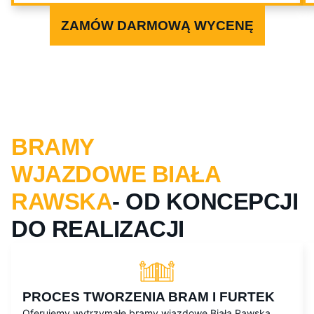
ZAMÓW DARMOWĄ WYCENĘ
BRAMY
WJAZDOWE BIAŁA
RAWSKA
- OD KONCEPCJI
DO REALIZACJI
PROCES TWORZENIA BRAM I FURTEK
Oferujemy wytrzymałe bramy wjazdowe Biała Rawska,