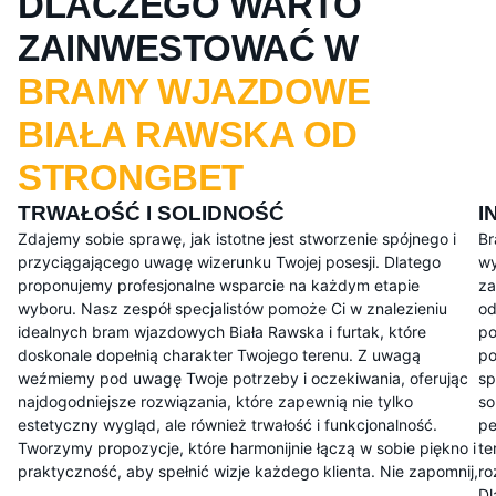
DLACZEGO WARTO
ZAINWESTOWAĆ W
BRAMY WJAZDOWE
BIAŁA RAWSKA OD
STRONGBET
TRWAŁOŚĆ I SOLIDNOŚĆ
I
Zdajemy sobie sprawę, jak istotne jest stworzenie spójnego i
Br
przyciągającego uwagę wizerunku Twojej posesji. Dlatego
wy
proponujemy profesjonalne wsparcie na każdym etapie
za
wyboru. Nasz zespół specjalistów pomoże Ci w znalezieniu
od
idealnych bram wjazdowych Biała Rawska i furtak, które
po
doskonale dopełnią charakter Twojego terenu. Z uwagą
po
weźmiemy pod uwagę Twoje potrzeby i oczekiwania, oferując
sp
najdogodniejsze rozwiązania, które zapewnią nie tylko
so
estetyczny wygląd, ale również trwałość i funkcjonalność.
pe
Tworzymy propozycje, które harmonijnie łączą w sobie piękno i
te
praktyczność, aby spełnić wizje każdego klienta. Nie zapomnij,
ro
Dl