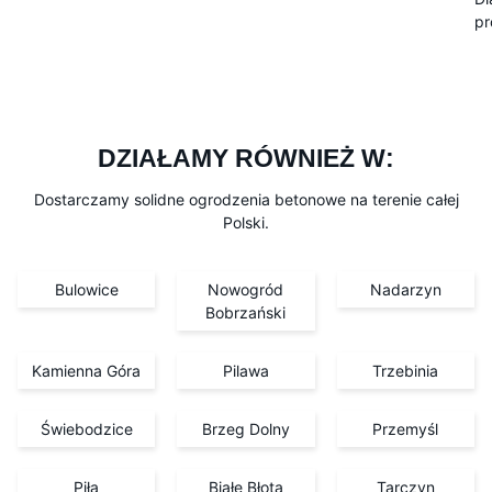
pr
DZIAŁAMY RÓWNIEŻ W:
Dostarczamy solidne ogrodzenia betonowe na terenie całej
Polski.
Bulowice
Nowogród
Nadarzyn
Bobrzański
Kamienna Góra
Pilawa
Trzebinia
Świebodzice
Brzeg Dolny
Przemyśl
Piła
Białe Błota
Tarczyn